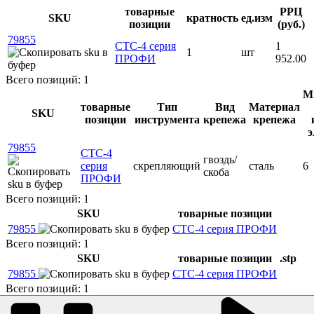
товарные
РРЦ
SKU
кратность
ед.изм
позиции
(руб.)
79855
СТС-4 серия
1
1
шт
ПРОФИ
952.00
Всего позиций: 1
М
товарные
Тип
Вид
Материал
SKU
позиции
инструмента
крепежа
крепежа
э
79855
СТС-4
гвоздь/
серия
скрепляющий
сталь
6
скоба
ПРОФИ
Всего позиций: 1
SKU
товарные позиции
79855
СТС-4 серия ПРОФИ
Всего позиций: 1
SKU
товарные позиции
.stp
79855
СТС-4 серия ПРОФИ
Всего позиций: 1