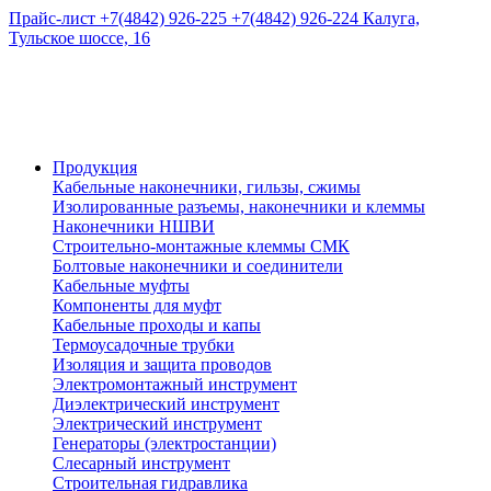
Прайс-лист
+7(4842) 926-225
+7(4842) 926-224
Калуга,
Тульское шоссе, 16
Продукция
Кабельные наконечники, гильзы, сжимы
Изолированные разъемы, наконечники и клеммы
Наконечники НШВИ
Строительно-монтажные клеммы СМК
Болтовые наконечники и соединители
Кабельные муфты
Компоненты для муфт
Кабельные проходы и капы
Термоусадочные трубки
Изоляция и защита проводов
Электромонтажный инструмент
Диэлектрический инструмент
Электрический инструмент
Генераторы (электростанции)
Слесарный инструмент
Строительная гидравлика