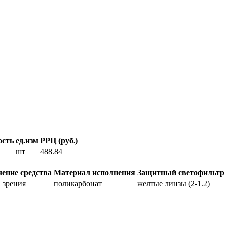
ость
ед.изм
РРЦ (руб.)
шт
488.84
чение средства
Материал исполнения
Защитный светофильтр
 зрения
поликарбонат
желтые линзы (2-1.2)