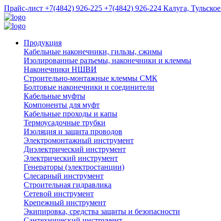
Прайс-лист
+7(4842) 926-225
+7(4842) 926-224
Калуга, Тульское
Продукция
Кабельные наконечники, гильзы, сжимы
Изолированные разъемы, наконечники и клеммы
Наконечники НШВИ
Строительно-монтажные клеммы СМК
Болтовые наконечники и соединители
Кабельные муфты
Компоненты для муфт
Кабельные проходы и капы
Термоусадочные трубки
Изоляция и защита проводов
Электромонтажный инструмент
Диэлектрический инструмент
Электрический инструмент
Генераторы (электростанции)
Слесарный инструмент
Строительная гидравлика
Сетевой инструмент
Крепежный инструмент
Экипировка, средства защиты и безопасности
Сантехнический инструмент