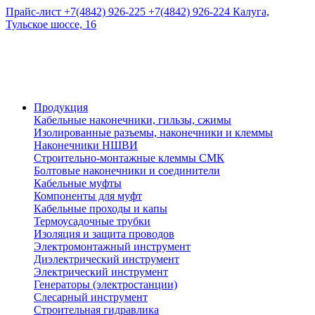
Прайс-лист
+7(4842) 926-225
+7(4842) 926-224
Калуга,
Тульское шоссе, 16
Продукция
Кабельные наконечники, гильзы, сжимы
Изолированные разъемы, наконечники и клеммы
Наконечники НШВИ
Строительно-монтажные клеммы СМК
Болтовые наконечники и соединители
Кабельные муфты
Компоненты для муфт
Кабельные проходы и капы
Термоусадочные трубки
Изоляция и защита проводов
Электромонтажный инструмент
Диэлектрический инструмент
Электрический инструмент
Генераторы (электростанции)
Слесарный инструмент
Строительная гидравлика