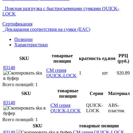
Поясная разгрузка с быстросъемными сумками QUICK-
LOCK
Сертификация
Декларация соответствия на сумки (EAC)
Позиции
Характеристики
товарные
РРЦ
SKU
кратность
ед.изм
позиции
(руб.)
83140
СМ серия
1
шт
920.89
QUICK-LOCK
Всего позиций: 1
товарные
SKU
Серия
Материал
позиции
83140
СМ серия
QUICK-
АВS-
QUICK-LOCK
LOCK
пластик
Всего позиций: 1
SKU
товарные позиции
83140
СМ серия QUICK-LOCK