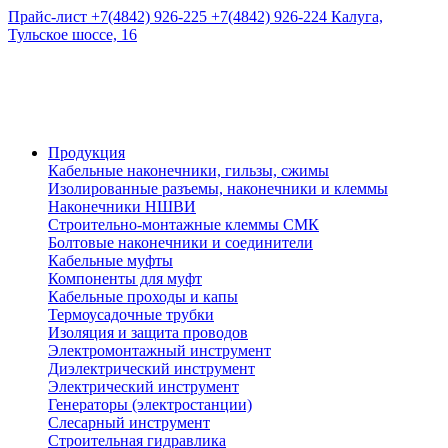
Прайс-лист
+7(4842) 926-225
+7(4842) 926-224
Калуга,
Тульское шоссе, 16
Продукция
Кабельные наконечники, гильзы, сжимы
Изолированные разъемы, наконечники и клеммы
Наконечники НШВИ
Строительно-монтажные клеммы СМК
Болтовые наконечники и соединители
Кабельные муфты
Компоненты для муфт
Кабельные проходы и капы
Термоусадочные трубки
Изоляция и защита проводов
Электромонтажный инструмент
Диэлектрический инструмент
Электрический инструмент
Генераторы (электростанции)
Слесарный инструмент
Строительная гидравлика