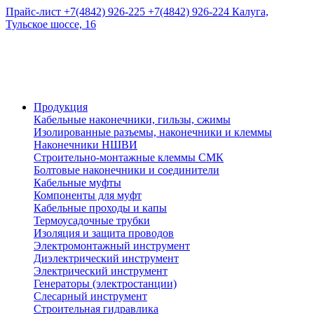
Прайс-лист
+7(4842) 926-225
+7(4842) 926-224
Калуга,
Тульское шоссе, 16
Продукция
Кабельные наконечники, гильзы, сжимы
Изолированные разъемы, наконечники и клеммы
Наконечники НШВИ
Строительно-монтажные клеммы СМК
Болтовые наконечники и соединители
Кабельные муфты
Компоненты для муфт
Кабельные проходы и капы
Термоусадочные трубки
Изоляция и защита проводов
Электромонтажный инструмент
Диэлектрический инструмент
Электрический инструмент
Генераторы (электростанции)
Слесарный инструмент
Строительная гидравлика