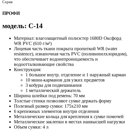
Серия
ПРОФИ
модель: С-14
Материал: влагозащитный полиэстер 1680D Оксфорд
WR PVC (610 г/м²)
Лицевая часть ткани покрыта пропиткой WR (water
resistence), изнаночная часть PVC (поливинилхлоридом),
что обеспечивает водонепроницаемость и
водоотталкивающие свойства
Конструкция:
1 большое внутр. отделение и 1 наружный карман
10 мини-карманов для узких предметов
3 кобуры для подвешивания
1 металлический держатель
Ширина шлейки под ремень: 70 мм
Толстые стенки позволяют сумке держать форму
Полезный размер сумки: 175х210 мм
6 крепежных элементов внутри отделения
Металлические кольца для крепления к сумке помочей
Металлические заклепки в местах наивысшей нагрузки
Объем сумки: 4 л