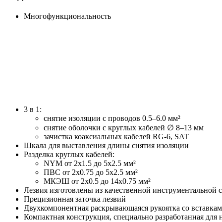
Многофункциональность
3 в 1:
снятие изоляции с проводов 0.5–6.0 мм²
снятие оболочки с круглых кабелей ∅ 8–13 мм
зачистка коаксиальных кабелей RG-6, SAT
Шкала для выставления длины снятия изоляции
Разделка круглых кабелей:
NYM от 2х1.5 до 5х2.5 мм²
ПВС от 2х0.75 до 5х2.5 мм²
МКЭШ от 2х0.5 до 14х0.75 мм²
Лезвия изготовлены из качественной инструментальной с
Прецизионная заточка лезвий
Двухкомпонентная раскрывающаяся рукоятка со вставками
Компактная конструкция, специально разработанная для