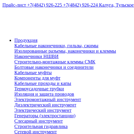
Прайс-лист
+7(4842) 926-225
+7(4842) 926-224
Калуга, Тульское
Продукция
Кабельные наконечники, гильзы, сжимы
Изолированные разъемы, наконечники и клеммы
Наконечники НШВИ
Строительно-монтажные клеммы СМК
Болтовые наконечники и соединители
Кабельные муфты
Компоненты для муфт
Кабельные проходы и капы
Термоусадочные трубки
Изоляция и защита проводов
Электромонтажный инструмент
Диэлектрический инструмент
Электрический инструмент
Генераторы (электростанции)
Слесарный инструмент
Строительная гидравлика
Сетевой инструмент