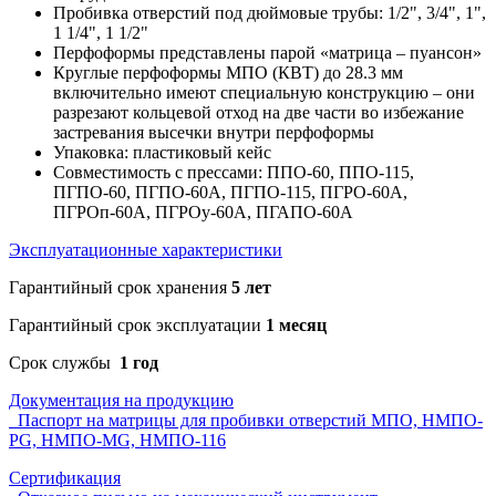
Пробивка отверстий под дюймовые трубы: 1/2", 3/4", 1",
1 1/4", 1 1/2"
Перфоформы представлены парой «матрица – пуансон»
Круглые перфоформы МПО (КВТ) до 28.3 мм
включительно имеют специальную конструкцию – они
разрезают кольцевой отход на две части во избежание
застревания высечки внутри перфоформы
Упаковка: пластиковый кейс
Совместимость с прессами: ППО-60, ППО-115,
ПГПО-60, ПГПО-60А, ПГПО-115, ПГРО-60А,
ПГРОп-60А, ПГРОу-60А, ПГАПО-60А
Эксплуатационные характеристики
Гарантийный срок хранения
5 лет
Гарантийный срок эксплуатации
1 месяц
Срок службы
1 год
Документация на продукцию
Паспорт на матрицы для пробивки отверстий МПО, НМПО-
PG, НМПО-MG, НМПО-116
Сертификация