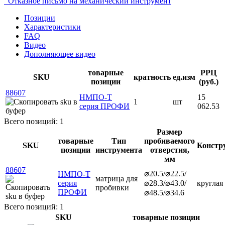
Отказное письмо на механический инструмент
Позиции
Характеристики
FAQ
Видео
Дополняющее видео
товарные
РРЦ
SKU
кратность
ед.изм
позиции
(руб.)
88607
НМПО-Т
15
1
шт
серия ПРОФИ
062.53
Всего позиций: 1
Размер
товарные
Тип
пробиваемого
SKU
Констр
позиции
инструмента
отверстия,
мм
88607
⌀20.5/⌀22.5/
НМПО-Т
матрица для
серия
⌀28.3/⌀43.0/
круглая
пробивки
ПРОФИ
⌀48.5/⌀34.6
Всего позиций: 1
SKU
товарные позиции