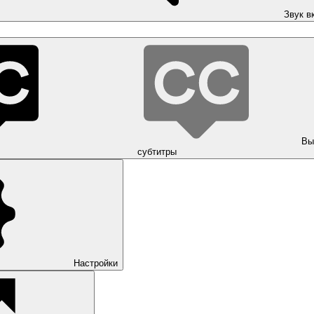
Звук в
Вы
субтитры
Настройки