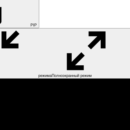
PIP
режима
Полноэкранный режим