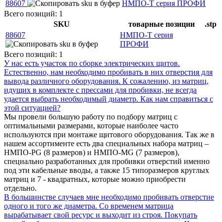
88607
НМПО-Т серия ПРОФИ
Всего позиций: 1
SKU
товарные позиции
.stp
88607
НМПО-Т серия
ПРОФИ
Всего позиций: 1
У нас есть участок по сборке электрических щитов.
Естественно, нам необходимо пробивать в них отверстия для
вывода различного оборудования. К сожалению, из матриц,
идущих в комплекте с прессами для пробивки, не всегда
удается выбрать необходимый диаметр. Как нам справиться с
этой ситуацией?
Мы провели большую работу по подбору матриц с
оптимальными размерами, которые наиболее часто
используются при монтаже щитового оборудования. Так же в
нашем ассортименте есть два специальных набора матриц –
НМПО-PG (8 размеров) и НМПО-MG (7 размеров),
специально разработанных для пробивки отверстий именно
под эти кабельные вводы, а также 15 типоразмеров круглых
матриц и 7 - квадратных, которые можно приобрести
отдельно.
В большинстве случаев мне необходимо пробивать отверстие
одного и того же диаметра. Со временем матрица
вырабатывает свой ресурс и выходит из строя. Покупать