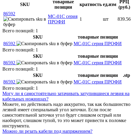
товарные
РРЦ
SKU
кратность
ед.изм
позиции
(руб.)
86592
МС-01С серия
1
шт
839.56
ПРОФИ
Всего позиций: 1
SKU
товарные позиции
86592
МС-01С серия ПРОФИ
Всего позиций: 1
SKU
товарные позиции
86592
МС-01С серия ПРОФИ
Всего позиций: 1
SKU
товарные позиции
.stp
86592
МС-01С серия ПРОФИ
Всего позиций: 1
Могу ли я самостоятельно затачивать затупившиеся лезвия на
кабельных ножницах?
Можете, но действовать надо аккуратно, так как большинство
лезвий имеет специальный угол заточки. Если после
самостоятельной заточки угол будет слишком острый или
наоборот, слишком тупой, то это может привести к поломке
инструмента.
Можно ли резать кабели под напряжением?