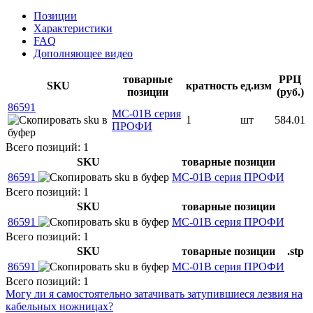
Позиции
Характеристики
FAQ
Дополняющее видео
товарные
РРЦ
SKU
кратность
ед.изм
позиции
(руб.)
86591
МС-01В серия
1
шт
584.01
ПРОФИ
Всего позиций: 1
SKU
товарные позиции
86591
МС-01В серия ПРОФИ
Всего позиций: 1
SKU
товарные позиции
86591
МС-01В серия ПРОФИ
Всего позиций: 1
SKU
товарные позиции
.stp
86591
МС-01В серия ПРОФИ
Всего позиций: 1
Могу ли я самостоятельно затачивать затупившиеся лезвия на
кабельных ножницах?