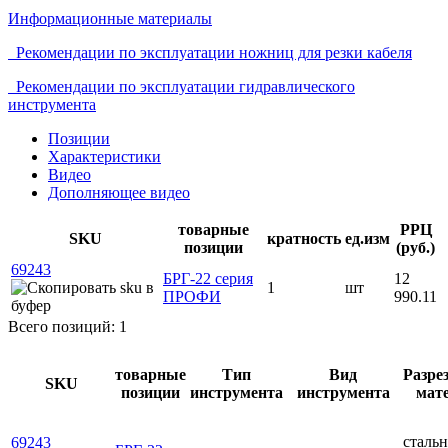
Информационные материалы
Рекомендации по эксплуатации ножниц для резки кабеля
Рекомендации по эксплуатации гидравлического
инструмента
Позиции
Характеристики
Видео
Дополняющее видео
товарные
РРЦ
SKU
кратность
ед.изм
позиции
(руб.)
69243
БРГ-22 серия
12
1
шт
ПРОФИ
990.11
Всего позиций: 1
товарные
Тип
Вид
Разре
SKU
позиции
инструмента
инструмента
мат
стальн
69243