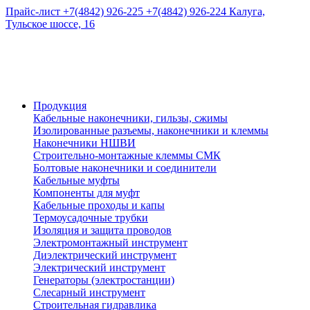
Прайс-лист
+7(4842) 926-225
+7(4842) 926-224
Калуга,
Тульское шоссе, 16
Продукция
Кабельные наконечники, гильзы, сжимы
Изолированные разъемы, наконечники и клеммы
Наконечники НШВИ
Строительно-монтажные клеммы СМК
Болтовые наконечники и соединители
Кабельные муфты
Компоненты для муфт
Кабельные проходы и капы
Термоусадочные трубки
Изоляция и защита проводов
Электромонтажный инструмент
Диэлектрический инструмент
Электрический инструмент
Генераторы (электростанции)
Слесарный инструмент
Строительная гидравлика