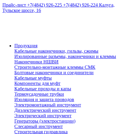
Прайс-лист
+7(4842) 926-225
+7(4842) 926-224
Калуга,
Тульское шоссе, 16
Продукция
Кабельные наконечники, гильзы, сжимы
Изолированные разъемы, наконечники и клеммы
Наконечники НШВИ
Строительно-монтажные клеммы СМК
Болтовые наконечники и соединители
Кабельные муфты
Компоненты для муфт
Кабельные проходы и капы
Термоусадочные трубки
Изоляция и защита проводов
Электромонтажный инструмент
Диэлектрический инструмент
Электрический инструмент
Генераторы (электростанции)
Слесарный инструмент
Строительная гидравлика