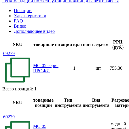
Рекомендации по эксплуатации ножниц для резки кабеля
Позиции
Характеристики
FAQ
Видео
Дополняющее видео
РРЦ
SKU
товарные позиции
кратность
ед.изм
(руб.)
69279
MC-05 серия
1
шт
755.30
ПРОФИ
Всего позиций: 1
товарные
Тип
Вид
Разреза
SKU
позиции
инструмента
инструмента
матер
69279
медный
MC-05
провод/