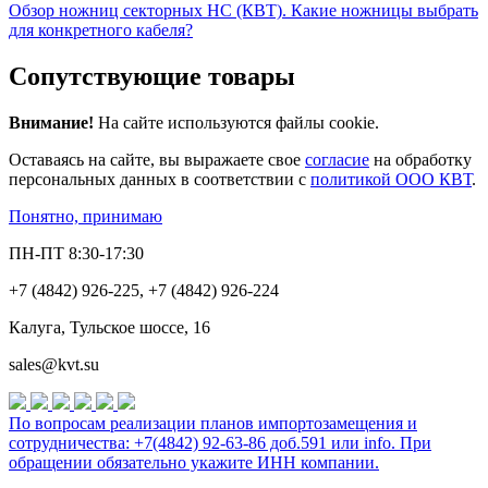
Обзор ножниц секторных НС (КВТ). Какие ножницы выбрать
для конкретного кабеля?
Сопутствующие товары
Внимание!
На сайте используются файлы cookie.
Оставаясь на сайте, вы выражаете свое
согласие
на обработку
персональных данных в соответствии с
политикой ООО КВТ
.
Понятно, принимаю
ПН-ПТ 8:30-17:30
+7 (4842) 926-225, +7 (4842) 926-224
Калуга, Тульское шоссе, 16
sales@kvt.su
По вопросам реализации планов импортозамещения и
сотрудничества: +7(4842) 92-63-86 доб.591 или
info
. При
обращении обязательно укажите ИНН компании.