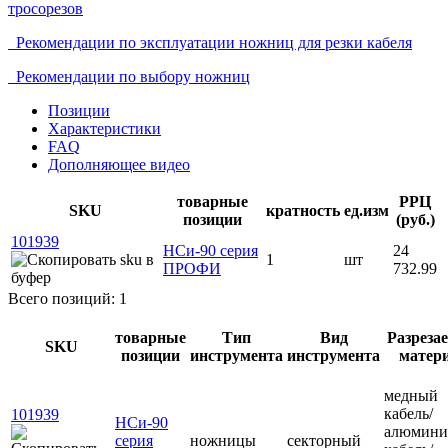
тросорезов
Рекомендации по эксплуатации ножниц для резки кабеля
Рекомендации по выбору ножниц
Позиции
Характеристики
FAQ
Дополняющее видео
товарные
РРЦ
SKU
кратность
ед.изм
позиции
(руб.)
101939
НСи-90 серия
24
1
шт
ПРОФИ
732.99
Всего позиций: 1
товарные
Тип
Вид
Разреза
SKU
позиции
инструмента
инструмента
матер
медный
кабель/
101939
НСи-90
алюмини
серия
ножницы
секторный