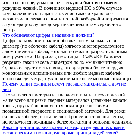
изначально предусматривает легкую и быструю замену
режущих лезвий. В ножницах моделей НС в 90% случаев
замена лезвий совпадает с заменой самого храпового
механизма и связана с почти полной разборкой инструмента.
Эту операцию лучше доверить специалистам сервисного
центра.
Что обозначают цифры в названии ножниц?
Цифры в названии ножниц обозначают максимальный
диаметр (по оболочке кабеля) мягкого многопроволочного
алюминиевого кабеля, который возможно разрезать данным
инструментом. Например, ножницы НС-45 «КВТ» могут
разрезать такой кабель диаметром до 45 мм включительно.
Однако следует иметь в виду, что для резки более твердых
моножильных алюминиевых или любых медных кабелей
такого же диаметра, нужно выбирать более мощные ножницы.
Почему одни ножницы режут твердые материалы, а другие
нет?
Это зависит от материала, твердости и угла заточки лезвий.
Чаще всего для резки твердых материалов (стальные канаты,
тросы, прутки) используются ножницы с лезвиями
повышенной твердости и специальной заточкой. Для резки
силовых кабелей, в том числе с броней из стальной ленты,
используются ножницы с более мягкими и острыми лезвиями.
Какая принципиальная разница между гидравлическими и
механическими ножницами кроме принципа действия?