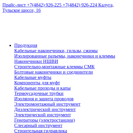
Прайс-лист
+7(4842) 926-225
+7(4842) 926-224
Калуга,
Тульское шоссе, 16
Продукция
Кабельные наконечники, гильзы, сжимы
Изолированные разъемы, наконечники и клеммы
Наконечники НШВИ
Строительно-монтажные клеммы СМК
Болтовые наконечники и соединители
Кабельные муфты
Компоненты для муфт
Кабельные проходы и капы
Термоусадочные трубки
Изоляция и защита проводов
Электромонтажный инструмент
Диэлектрический инструмент
Электрический инструмент
Генераторы (электростанции)
Слесарный инструмент
Строительная гидравлика