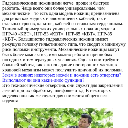
Гидравлическими ножницами легче, проще и быстрее
работать. Чаще всего они более универсальные, чем
механические – то есть одна модель ножниц предназначена
для резки как медных и алюминиевых кабелей, так и
стальных тросов, канатов, кабелей со стальным сердечником.
Типичный пример таких универсальных ножниц модели
НГР-40 «КВТ», НГР-53 «КВТ», НГР-65 «КВТ», НГР-85
«КВТ». Большинство гидравлических ножниц имеют
режущую головку гильотинного типа, что сводит к минимуму
риск поломки инструмента. Механические ножницы могут
быть более компактны, ими можно работать при любых
погодных и температурных условиях. Однако они требуют
большей заботы, так как попадание посторонних частиц в
храповой механизм может послужить причиной их поломки.
Зачем в лезвиях некоторых ножей и ножниц есть отверстия?
Выполняют ли они какие-либо функции?
Это технологические отверстия, они служат для закрепления
лезвий при их обработке, шлифовке и т.д. В некоторых
моделях они так же служат для снижения общего веса
изделия.