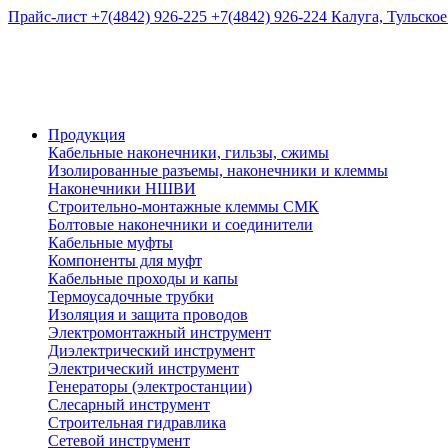
Прайс-лист
+7(4842) 926-225
+7(4842) 926-224
Калуга, Тульское
Продукция
Кабельные наконечники, гильзы, сжимы
Изолированные разъемы, наконечники и клеммы
Наконечники НШВИ
Строительно-монтажные клеммы СМК
Болтовые наконечники и соединители
Кабельные муфты
Компоненты для муфт
Кабельные проходы и капы
Термоусадочные трубки
Изоляция и защита проводов
Электромонтажный инструмент
Диэлектрический инструмент
Электрический инструмент
Генераторы (электростанции)
Слесарный инструмент
Строительная гидравлика
Сетевой инструмент