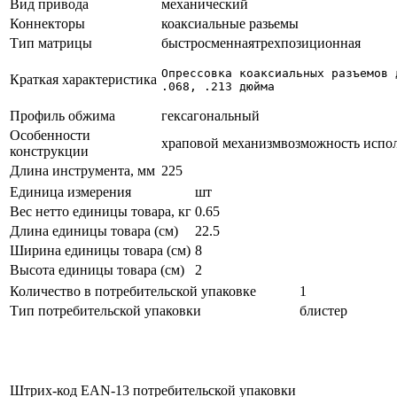
Вид привода
механический
Коннекторы
коаксиальные разьемы
Тип матрицы
быстросменная
трехпозиционная
Опрессовка коаксиальных разъемов 
Краткая характеристика
.068, .213 дюйма
Профиль обжима
гексагональный
Особенности
храповой механизм
возможность испо
конструкции
Длина инструмента, мм
225
Единица измерения
шт
Вес нетто единицы товара, кг
0.65
Длина единицы товара (см)
22.5
Ширина единицы товара (см)
8
Высота единицы товара (см)
2
Количество в потребительской упаковке
1
Тип потребительской упаковки
блистер
Штрих-код EAN-13 потребительской упаковки