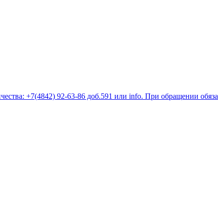
ества: +7(4842) 92-63-86 доб.591 или
info
. При обращении обяз