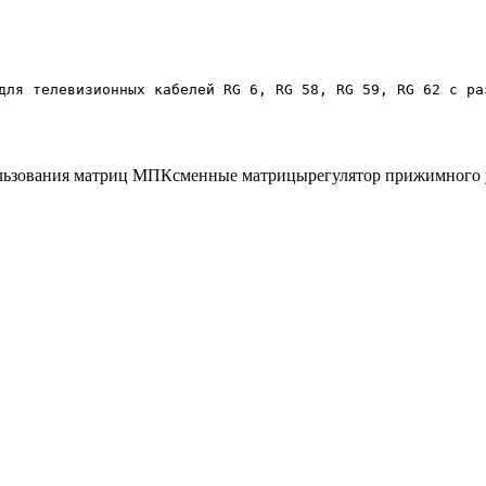
для телевизионных кабелей RG 6, RG 58, RG 59, RG 62 с ра
льзования матриц МПК
сменные матрицы
регулятор прижимного