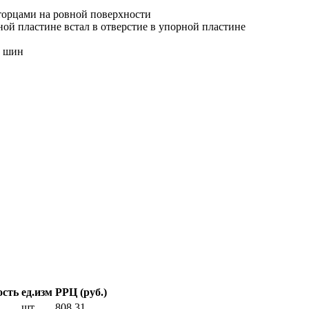
торцами на ровной поверхности
ной пластине встал в отверстие в упорной пластине
ю шин
ость
ед.изм
РРЦ (руб.)
шт
808.31