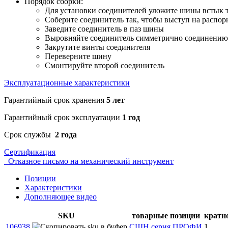
Порядок сборки:
Для установки соединителей уложите шины встык 
Соберите соединитель так, чтобы выступ на распор
Заведите соединитель в паз шины
Выровняйте соединитель симметрично соединени
Закрутите винты соединителя
Переверните шину
Смонтируйте второй соединитель
Эксплуатационные характеристики
Гарантийный срок хранения
5 лет
Гарантийный срок эксплуатации
1 год
Срок службы
2 года
Сертификация
Отказное письмо на механический инструмент
Позиции
Характеристики
Дополняющее видео
SKU
товарные позиции
кратн
106938
СШН серия ПРОФИ
1