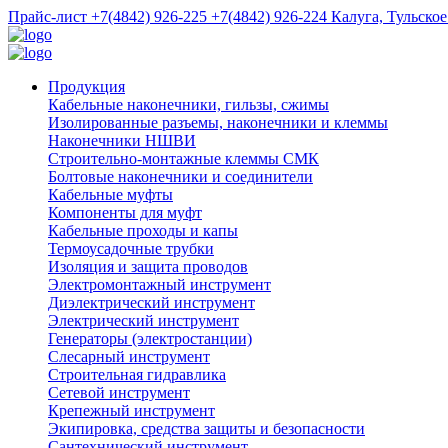
Прайс-лист
+7(4842) 926-225
+7(4842) 926-224
Калуга, Тульское
Продукция
Кабельные наконечники, гильзы, сжимы
Изолированные разъемы, наконечники и клеммы
Наконечники НШВИ
Строительно-монтажные клеммы СМК
Болтовые наконечники и соединители
Кабельные муфты
Компоненты для муфт
Кабельные проходы и капы
Термоусадочные трубки
Изоляция и защита проводов
Электромонтажный инструмент
Диэлектрический инструмент
Электрический инструмент
Генераторы (электростанции)
Слесарный инструмент
Строительная гидравлика
Сетевой инструмент
Крепежный инструмент
Экипировка, средства защиты и безопасности
Сантехнический инструмент