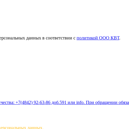
ерсональных данных в соответствии с
политикой ООО КВТ
.
ества: +7(4842) 92-63-86 доб.591 или
info
. При обращении обяз
персональных данных.