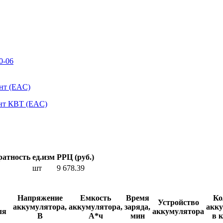
0-06
нт (EAC)
нт КВТ (EAC)
ратность
ед.изм
РРЦ (руб.)
шт
9 678.39
Напряжение
Емкость
Время
Ко
Устройство
аккумулятора,
аккумулятора,
заряда,
акк
ля
аккумулятора
В
А*ч
мин
в 