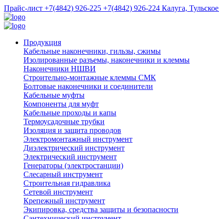
Прайс-лист
+7(4842) 926-225
+7(4842) 926-224
Калуга, Тульское
Продукция
Кабельные наконечники, гильзы, сжимы
Изолированные разъемы, наконечники и клеммы
Наконечники НШВИ
Строительно-монтажные клеммы СМК
Болтовые наконечники и соединители
Кабельные муфты
Компоненты для муфт
Кабельные проходы и капы
Термоусадочные трубки
Изоляция и защита проводов
Электромонтажный инструмент
Диэлектрический инструмент
Электрический инструмент
Генераторы (электростанции)
Слесарный инструмент
Строительная гидравлика
Сетевой инструмент
Крепежный инструмент
Экипировка, средства защиты и безопасности
Сантехнический инструмент