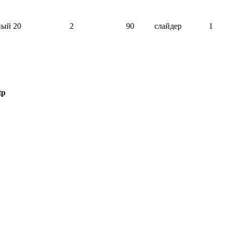
ный
20
2
90
слайдер
1
tp