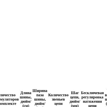
Ширина
Длина
Шаг
Бесключевая
личество
паза
Количество
шины,
цепи,
регулировка
умуляторов
шины,
звеньев
дюйм/
дюйм/
натяжения
комплекте
дюйм/
цепи
(см)
(мм)
цепи