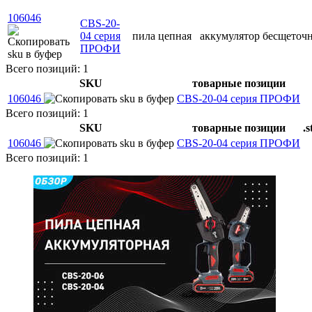
106046
CBS-20-
04 серия
пила цепная
аккумулятор
бесщеточ
ПРОФИ
Всего позиций: 1
SKU
товарные позиции
106046
CBS-20-04 серия ПРОФИ
Всего позиций: 1
SKU
товарные позиции
.s
106046
CBS-20-04 серия ПРОФИ
Всего позиций: 1