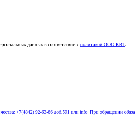
ерсональных данных в соответствии с
политикой ООО КВТ
.
ества: +7(4842) 92-63-86 доб.591 или
info
. При обращении обяз