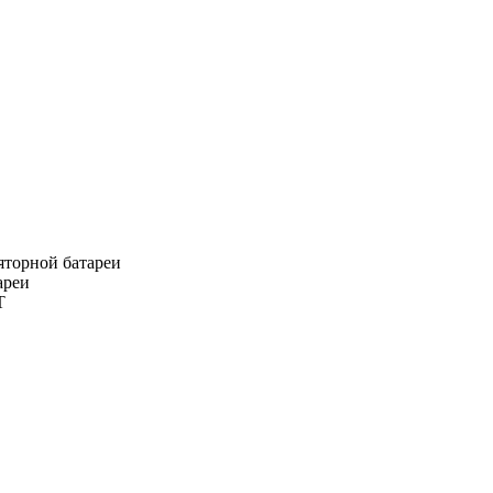
яторной батареи
ареи
T