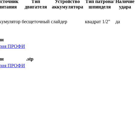
сточник
Тип
Устройство
Тип патрона/
Наличие
питания
двигателя
аккумулятора
шпинделя
удара
кумулятор
бесщеточный
слайдер
квадрат 1/2"
да
ии
серия ПРОФИ
ии
.stp
серия ПРОФИ