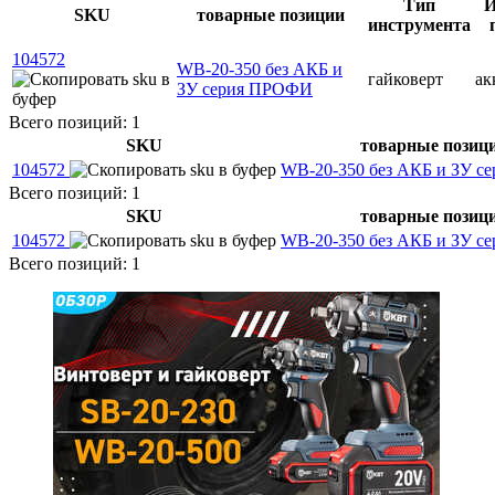
Тип
И
SKU
товарные позиции
инструмента
104572
WB-20-350 без АКБ и
гайковерт
ак
ЗУ серия ПРОФИ
Всего позиций: 1
SKU
товарные позиц
104572
WB-20-350 без АКБ и ЗУ 
Всего позиций: 1
SKU
товарные позиц
104572
WB-20-350 без АКБ и ЗУ 
Всего позиций: 1