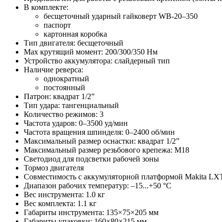
В комплекте:
бесщеточный ударный гайковерт WB-20–350
паспорт
картонная коробка
Тип двигателя: бесщеточный
Max крутящий момент: 200/300/350 Нм
Устройство аккумулятора: слайдерный тип
Наличие реверса:
однократный
постоянный
Патрон: квадрат 1/2”
Тип удара: тангенциальный
Количество режимов: 3
Частота ударов: 0–3500 уд/мин
Частота вращения шпинделя: 0–2400 об/мин
Максимальный размер оснастки: квадрат 1/2”
Максимальный размер резьбового крепежа: М18
Светодиод для подсветки рабочей зоны
Тормоз двигателя
Совместимость с аккумуляторной платформой Makita LX
Диапазон рабочих температур: –15...+50 °С
Вес инструмента: 1.0 кг
Вес комплекта: 1.1 кг
Габариты инструмента: 135×75×205 мм
Габариты упаковки: 160×80×215 мм