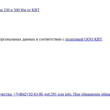
на 230 и 500 Нм от КВТ
ерсональных данных в соответствии с
политикой ООО КВТ
.
ества: +7(4842) 92-63-86 доб.591 или
info
. При обращении обяз