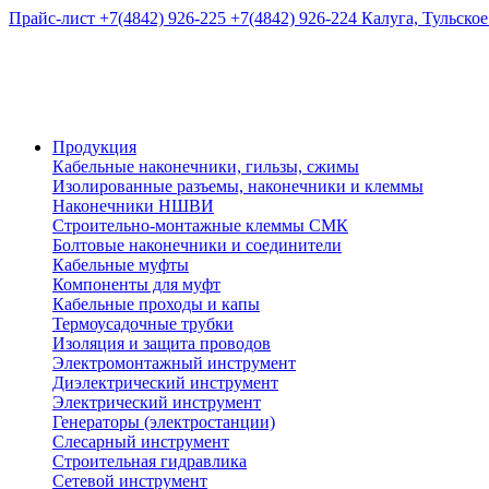
Прайс-лист
+7(4842) 926-225
+7(4842) 926-224
Калуга, Тульское
Продукция
Кабельные наконечники, гильзы, сжимы
Изолированные разъемы, наконечники и клеммы
Наконечники НШВИ
Строительно-монтажные клеммы СМК
Болтовые наконечники и соединители
Кабельные муфты
Компоненты для муфт
Кабельные проходы и капы
Термоусадочные трубки
Изоляция и защита проводов
Электромонтажный инструмент
Диэлектрический инструмент
Электрический инструмент
Генераторы (электростанции)
Слесарный инструмент
Строительная гидравлика
Сетевой инструмент