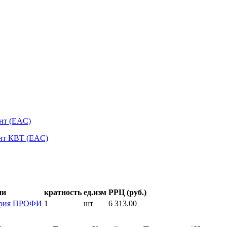
нт (EAC)
нт КВТ (EAC)
ии
кратность
ед.изм
РРЦ (руб.)
серия ПРОФИ
1
шт
6 313.00