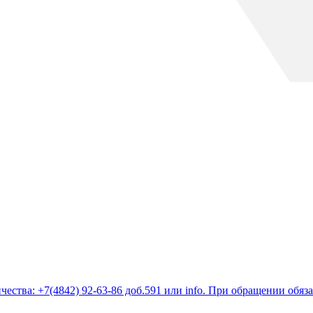
ества: +7(4842) 92-63-86 доб.591 или
info
. При обращении обяз