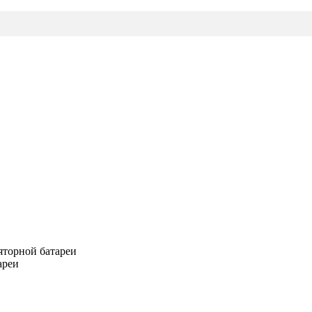
яторной батареи
ареи