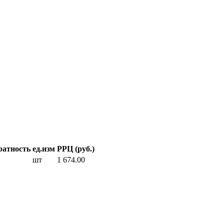
ратность
ед.изм
РРЦ (руб.)
шт
1 674.00