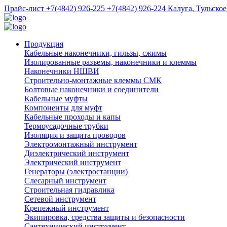
Прайс-лист
+7(4842) 926-225
+7(4842) 926-224
Калуга, Тульское
Продукция
Кабельные наконечники, гильзы, сжимы
Изолированные разъемы, наконечники и клеммы
Наконечники НШВИ
Строительно-монтажные клеммы СМК
Болтовые наконечники и соединители
Кабельные муфты
Компоненты для муфт
Кабельные проходы и капы
Термоусадочные трубки
Изоляция и защита проводов
Электромонтажный инструмент
Диэлектрический инструмент
Электрический инструмент
Генераторы (электростанции)
Слесарный инструмент
Строительная гидравлика
Сетевой инструмент
Крепежный инструмент
Экипировка, средства защиты и безопасности
Сантехнический инструмент