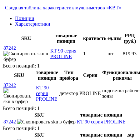
Сводная таблица характеристик мультиметров «КВТ»
Позиции
Характеристики
товарные
РРЦ
SKU
кратность
ед.изм
позиции
(руб.)
87242
КТ 90 серия
1
шт
819.93
PROLINE
Всего позиций: 1
товарные
Тип
Функциональны
SKU
Серия
позиции
прибора
режимы
87242
КТ 90
подсветка рабоче
серия
детектор
PROLINE
зоны
PROLINE
Всего позиций: 1
SKU
товарные позиции
87242
КТ 90 серия PROLINE
Всего позиций: 1
SKU
товарные позиции
.stp