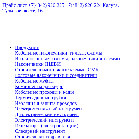
Прайс-лист
+7(4842) 926-225
+7(4842) 926-224
Калуга,
Тульское шоссе, 16
Продукция
Кабельные наконечники, гильзы, сжимы
Изолированные разъемы, наконечники и клеммы
Наконечники НШВИ
Строительно-монтажные клеммы СМК
Болтовые наконечники и соединители
Кабельные муфты
Компоненты для муфт
Кабельные проходы и капы
Термоусадочные трубки
Изоляция и защита проводов
Электромонтажный инструмент
Диэлектрический инструмент
Электрический инструмент
Генераторы (электростанции)
Слесарный инструмент
Строительная гидравлика