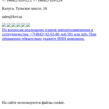
+7 (4842) 926-225, +7 (4842) 926-224
Калуга, Тульское шоссе, 16
sales@kvt.su
По вопросам реализации планов импортозамещения и
сотрудничества: +7(4842) 92-63-86 доб.591 или
info
. При
обращении обязательно укажите ИНН компании.
На сайте используются файлы cookie.