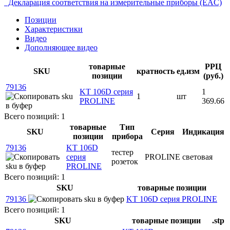
Декларация соответствия на измерительные приборы (EAC)
Позиции
Характеристики
Видео
Дополняющее видео
товарные
РРЦ
SKU
кратность
ед.изм
позиции
(руб.)
79136
KT 106D серия
1
1
шт
PROLINE
369.66
Всего позиций: 1
товарные
Тип
SKU
Серия
Индикация
позиции
прибора
79136
KT 106D
тестер
серия
PROLINE
световая
розеток
PROLINE
Всего позиций: 1
SKU
товарные позиции
79136
KT 106D серия PROLINE
Всего позиций: 1
SKU
товарные позиции
.stp