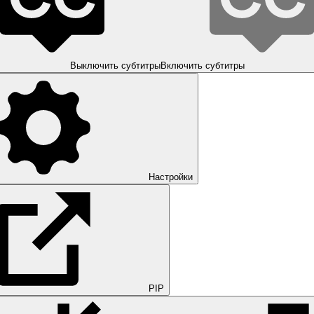
Выключить субтитры
Включить субтитры
Настройки
PIP