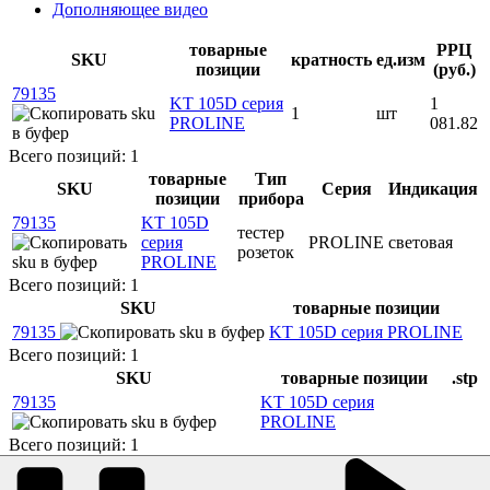
Дополняющее видео
товарные
РРЦ
SKU
кратность
ед.изм
позиции
(руб.)
79135
KT 105D серия
1
1
шт
PROLINE
081.82
Всего позиций: 1
товарные
Тип
SKU
Серия
Индикация
позиции
прибора
79135
KT 105D
тестер
серия
PROLINE
световая
розеток
PROLINE
Всего позиций: 1
SKU
товарные позиции
79135
KT 105D серия PROLINE
Всего позиций: 1
SKU
товарные позиции
.stp
79135
KT 105D серия
PROLINE
Всего позиций: 1