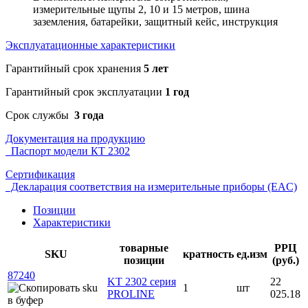
измерительные щупы 2, 10 и 15 метров, шина
заземления, батарейки, защитный кейс, инструкция
Эксплуатационные характеристики
Гарантийный срок хранения
5 лет
Гарантийный срок эксплуатации
1 год
Срок службы
3 года
Документация на продукцию
Паспорт модели КТ 2302
Сертификация
Декларация соответствия на измерительные приборы (EAC)
Позиции
Характеристики
товарные
РРЦ
SKU
кратность
ед.изм
позиции
(руб.)
87240
KT 2302 серия
22
1
шт
PROLINE
025.18