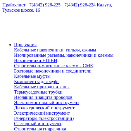
Прайс-лист
+7(4842) 926-225
+7(4842) 926-224
Калуга,
Тульское шоссе, 16
Продукция
Кабельные наконечники, гильзы, сжимы
Изолированные разъемы, наконечники и клеммы
Наконечники НШВИ
Строительно-монтажные клеммы СМК
Болтовые наконечники и соединители
Кабельные муфты
Компоненты для муфт
Кабельные проходы и капы
Термоусадочные трубки
Изоляция и защита проводов
Электромонтажный инструмент
Диэлектрический инструмент
Электрический инструмент
Генераторы (электростанции)
Слесарный инструмент
Строительная гидравлика