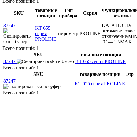
Всего позиций: 1
товарные
Тип
Функциональн
SKU
Серия
позиции
прибора
режимы
DATA HOLD/
87247
KT 655
автоматическое
серия
пирометр
PROLINE
отключение/MIN
PROLINE
°C — °F/MAX
Всего позиций: 1
SKU
товарные позиции
87247
KT 655 серия PROLINE
Всего позиций: 1
SKU
товарные позиции
.stp
87247
KT 655 серия PROLINE
Всего позиций: 1