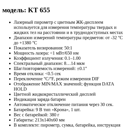
модель: KT 655
Лазерный пирометр с цветным ЖК-дисплеем
используется для измерения температуры твердых и
жидких тел на расстоянии и в труднодоступных местах
Диапазон измерений температуры предметов: от -32 °C
до +1380 °C
Показатель визирования: 50:1
Мощность лазера: <1 мВт/650 нм
Коэффициент излучения: 0.1–1.00
Спектральный диапазон: 8…14 мкм
Шаг/повторяемость измерений: ±0.1°
Время отклика: <0.5 сек
Переключение °C/°F, режим измерения DIF
Отображение MIN/MAX значений; функция DATA
HOLD
Цветной жидкокристаллический дисплей
Индикация заряда батареи
Автоматическое отключение питания через 30 сек.
Батарейка: 9 В тип «Крона», 1 шт.
Вес с батарейкой: 380 г
Габариты: 213х140х60 мм
В комплекте: пирометр, сумка, батарейка, инструкция