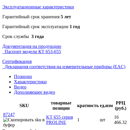
Эксплуатационные характеристики
Гарантийный срок хранения
5 лет
Гарантийный срок эксплуатации
1 год
Срок службы
3 года
Документация на продукцию
Паспорт модели КТ 653-655
Сертификация
Декларация соответствия на измерительные приборы (EAC)
Позиции
Характеристики
Видео
Дополняющее видео
товарные
РРЦ
SKU
кратность
ед.изм
позиции
(руб.)
87247
KT 655 серия
16
1
шт
PROLINE
466.32