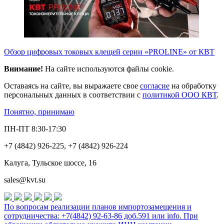
Обзор цифровых токовых клещей серии «PROLINE» от КВТ
Внимание!
На сайте используются файлы cookie.
Оставаясь на сайте, вы выражаете свое
согласие
на обработку
персональных данных в соответствии с
политикой ООО КВТ
.
Понятно, принимаю
ПН-ПТ 8:30-17:30
+7 (4842) 926-225, +7 (4842) 926-224
Калуга, Тульское шоссе, 16
sales@kvt.su
По вопросам реализации планов импортозамещения и
сотрудничества: +7(4842) 92-63-86 доб.591 или
info
. При