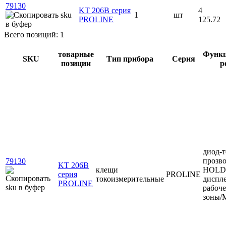
79130
KT 206B серия
4
1
шт
PROLINE
125.72
Всего позиций: 1
товарные
Функ
SKU
Тип прибора
Серия
позиции
р
диод-т
прозв
79130
KT 206B
клещи
HOLD/
серия
PROLINE
токоизмерительные
диспле
PROLINE
рабоч
зоны