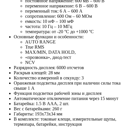
постоянное напряжение: 600 мВ – 600 В
переменное напряжение: 6 В – 600 В
переменный ток: 6 А – 600 А
сопротивление: 600 Ом – 60 МОм
емкость: 10 нФ – 100 мФ
частота: 10 Гц – 10 МГц
температура: от -20 °С до +1000 °С
Основные функции и особенности:
AUTO RANGE
True RMS
MAX/MIN, DATA HOLD,
«прозвонка», диод-тест
NCV
Разрядность дисплея: 6000 отсчетов
Раскрыв клещей: 28 мм
Количество измерений в секунду: 3
Оранжевая подсветка дисплея при наличии силы тока
свыше 1 А
Функция подсветки рабочей зоны и дисплея
Автоматическое отключение питания через 15 минут
Батарейка: 1.5 В ААА, 2 шт.
Вес с батарейками: 260 г
Габариты: 193х73х34 мм
В комплекте: токовые клещи, измерительные щупы,
термопара, батарейки, инструкция