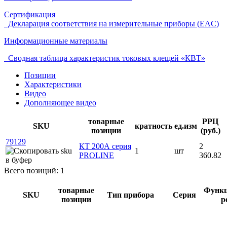
Сертификация
Декларация соответствия на измерительные приборы (EAC)
Информационные материалы
Сводная таблица характеристик токовых клещей «КВТ»
Позиции
Характеристики
Видео
Дополняющее видео
товарные
РРЦ
SKU
кратность
ед.изм
позиции
(руб.)
79129
КТ 200А серия
2
1
шт
PROLINE
360.82
Всего позиций: 1
товарные
Функ
SKU
Тип прибора
Серия
позиции
р