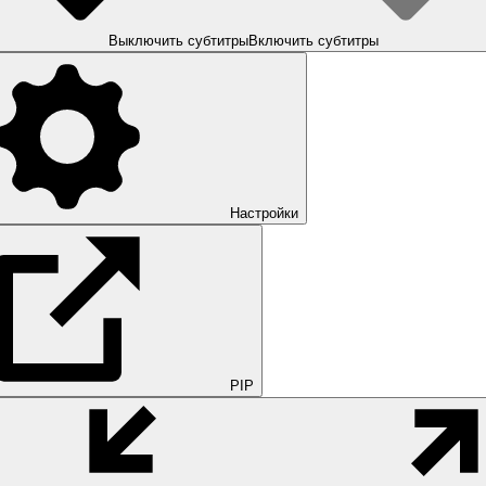
Выключить субтитры
Включить субтитры
Настройки
PIP