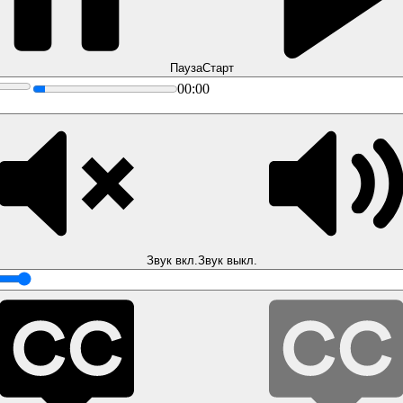
Пауза
Старт
00:00
Звук вкл.
Звук выкл.