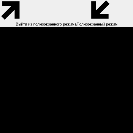
Выйти из полноэкранного режима
Полноэкранный режим