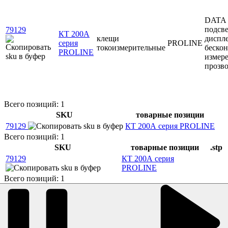
DATA
подсве
79129
КТ 200А
клещи
диспле
серия
PROLINE
токоизмерительные
бескон
PROLINE
измер
прозв
Всего позиций: 1
SKU
товарные позиции
79129
КТ 200А серия PROLINE
Всего позиций: 1
SKU
товарные позиции
.stp
79129
КТ 200А серия
PROLINE
Всего позиций: 1