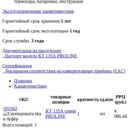
термопара, батарейки, инструкция
Эксплуатационные характеристики
Гарантийный срок хранения
5 лет
Гарантийный срок эксплуатации
1 год
Срок службы
3 года
Документация на продукцию
Паспорт модели КТ 135А PROLINE
Сертификация
Декларация соответствия на измерительные приборы (EAC)
Позиции
Характеристики
товарные
РРЦ
SKU
кратность
ед.изм
позиции
(руб.)
101562
KT 135А серия
4
1
шт
PROLINE
086.44
Всего позиций: 1