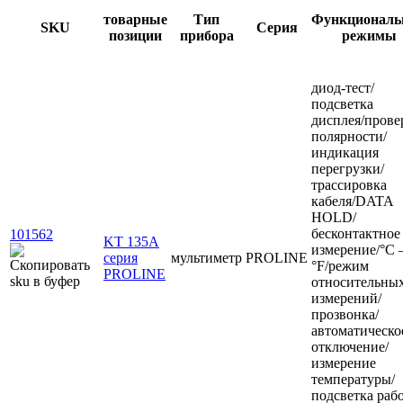
товарные
Тип
Функциональ
SKU
Серия
позиции
прибора
режимы
диод-тест/
подсветка
дисплея/прове
полярности/
индикация
перегрузки/
трассировка
кабеля/DATA
HOLD/
бесконтактное
101562
KT 135А
измерение/°C
серия
мультиметр
PROLINE
°F/режим
PROLINE
относительны
измерений/
прозвонка/
автоматическо
отключение/
измерение
температуры/
подсветка раб