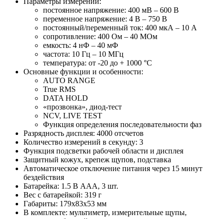
Параметры измерений:
постоянное напряжение: 400 мВ – 600 В
переменное напряжение: 4 В – 750 В
постоянный/переменный ток: 400 мкА – 10 А
сопротивление: 400 Ом – 40 МОм
емкость: 4 нФ – 40 мФ
частота: 10 Гц – 10 МГц
температура: от -20 до + 1000 °С
Основные функции и особенности:
AUTO RANGE
True RMS
DATA HOLD
«прозвонка», диод-тест
NCV, LIVE TEST
Функция определения последовательности фаз
Разрядность дисплея: 4000 отсчетов
Количество измерений в секунду: 3
Функция подсветки рабочей области и дисплея
Защитный кожух, крепеж щупов, подставка
Автоматическое отключение питания через 15 минут
бездействия
Батарейка: 1.5 В ААА, 3 шт.
Вес с батарейкой: 319 г
Габариты: 179х83х53 мм
В комплекте: мультиметр, измерительные щупы,