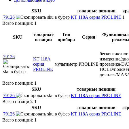
Дополняющее видео
SKU
товарные позиции
кр
79126
KT 118A серия PROLINE
1
Всего позиций: 1
товарные
Тип
Функционал
SKU
Серия
позиции
прибора
режим
бесконтактное
79126
KT 118A
измерение/дио
серия
мультиметр
PROLINE
прозвонка/DA
PROLINE
HOLD/подсвет
дисплея/MAX
Всего позиций: 1
SKU
товарные позиции
79126
KT 118A серия PROLINE
Всего позиций: 1
SKU
товарные позиции
.st
79126
KT 118A серия PROLINE
Всего позиций: 1