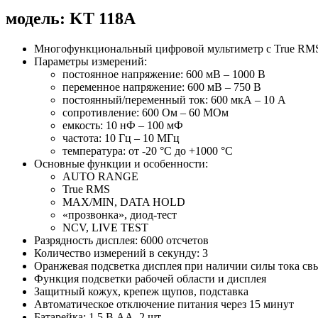
модель: KT 118A
Многофункциональный цифровой мультиметр с True RMS
Параметры измерений:
постоянное напряжение: 600 мВ – 1000 В
переменное напряжение: 600 мВ – 750 В
постоянный/переменный ток: 600 мкА – 10 А
сопротивление: 600 Ом – 60 МOм
емкость: 10 нФ – 100 мФ
частота: 10 Гц – 10 МГц
температура: от -20 °С до +1000 °С
Основные функции и особенности:
AUTO RANGE
True RMS
MAX/MIN, DATA HOLD
«прозвонка», диод-тест
NCV, LIVE TEST
Разрядность дисплея: 6000 отсчетов
Количество измерений в секунду: 3
Оранжевая подсветка дисплея при наличии силы тока св
Функция подсветки рабочей области и дисплея
Защитный кожух, крепеж щупов, подставка
Автоматическое отключение питания через 15 минут
Батарейка: 1.5 В АА, 2 шт.