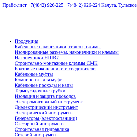
Прайс-лист
+7(4842) 926-225
+7(4842) 926-224
Калуга, Тульское
Продукция
Кабельные наконечники, гильзы, сжимы
Изолированные разъемы, наконечники и клеммы
Наконечники НШВИ
Строительно-монтажные клеммы СМК
Болтовые наконечники и соединители
Кабельные муфты
Компоненты для муфт
Кабельные проходы и капы
Термоусадочные трубки
Изоляция и защита проводов
Электромонтажный инструмент
Диэлектрический инструмент
Электрический инструмент
Генераторы (электростанции)
Слесарный инструмент
Строительная гидравлика
Сетевой инструмент