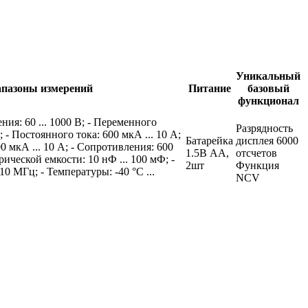
Уникальный
пазоны измерений
Питание
базовый
функционал
ия: 60 ... 1000 В; - Переменного
Разрядность
; - Постоянного тока: 600 мкА ... 10 А;
Батарейка
дисплея 6000
0 мкА ... 10 А; - Сопротивления: 600
1.5В АА,
отсчетов
рической емкости: 10 нФ ... 100 мФ; -
2шт
Функция
 10 МГц; - Температуры: -40 °С ...
NCV