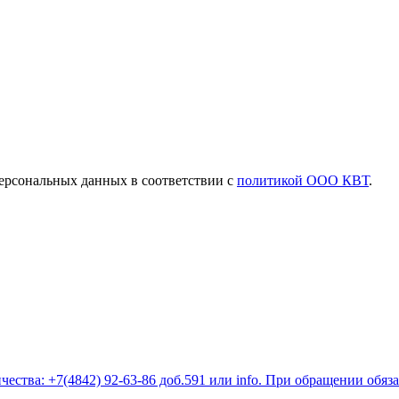
ерсональных данных в соответствии с
политикой ООО КВТ
.
ества: +7(4842) 92-63-86 доб.591 или
info
. При обращении обяз