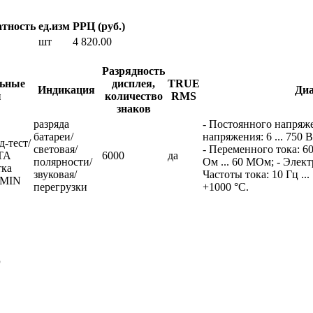
атность
ед.изм
РРЦ (руб.)
шт
4 820.00
Разрядность
ьные
дисплея,
TRUE
Индикация
Диа
ы
количество
RMS
знаков
разряда
- Постоянного напряжен
батареи/
напряжения: 6 ... 750 В
д-тест/
световая/
- Переменного тока: 60
TA
6000
да
полярности/
Ом ... 60 МОм; - Элект
ка
звуковая/
Частоты тока: 10 Гц ...
/MIN
перегрузки
+1000 °С.
p