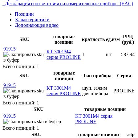
Декларация соответствия на измерительные приборы (EAC)
Позиции
Характеристики
Дополняющее видео
товарные
РРЦ
SKU
кратность
ед.изм
позиции
(руб.)
91915
КТ 3001М4
1
шт
587.94
серия PROLINE
Всего позиций: 1
товарные
SKU
Тип прибора
Серия
позиции
91915
КТ 3001М4
щуп, зажим
PROLINE
серия PROLINE
для прибора
Всего позиций: 1
SKU
товарные позиции
91915
КТ 3001М4 серия
PROLINE
Всего позиций: 1
SKU
товарные позиции
.stp