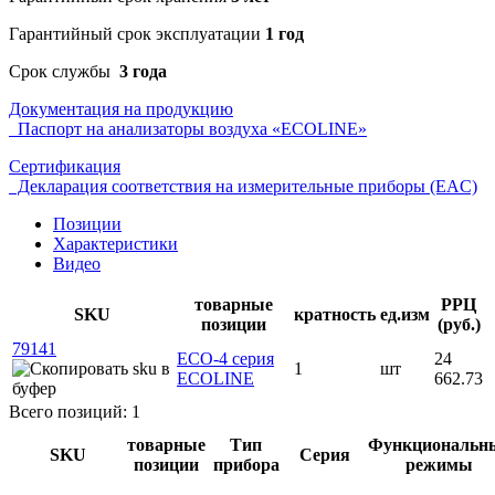
Гарантийный срок эксплуатации
1 год
Срок службы
3 года
Документация на продукцию
Паспорт на анализаторы воздуха «ECOLINE»
Сертификация
Декларация соответствия на измерительные приборы (EAC)
Позиции
Характеристики
Видео
товарные
РРЦ
SKU
кратность
ед.изм
позиции
(руб.)
79141
ECO-4 серия
24
1
шт
ECOLINE
662.73
Всего позиций: 1
товарные
Тип
Функциональн
SKU
Серия
позиции
прибора
режимы