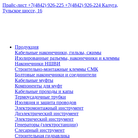
Прайс-лист
+7(4842) 926-225
+7(4842) 926-224
Калуга,
Тульское шоссе, 16
Продукция
Кабельные наконечники, гильзы, сжимы
Изолированные разъемы, наконечники и клеммы
Наконечники НШВИ
Строительно-монтажные клеммы СМК
Болтовые наконечники и соединители
Кабельные муфты
Компоненты для муфт
Кабельные проходы и капы
Термоусадочные трубки
Изоляция и защита проводов
Электромонтажный инструмент
Диэлектрический инструмент
Электрический инструмент
Генераторы (электростанции)
Слесарный инструмент
Строительная гидравлика