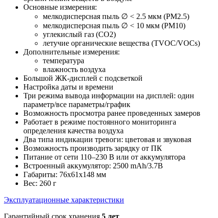
Основные измерения:
мелкодисперсная пыль ∅ < 2.5 мкм (PM2.5)
мелкодисперсная пыль ∅ < 10 мкм (PM10)
углекислый газ (СO2)
летучие органические вещества (TVOC/VOCs)
Дополнительные измерения:
температура
влажность воздуха
Большой ЖК-дисплей с подсветкой
Настройка даты и времени
Три режима вывода информации на дисплей: один
параметр/все параметры/график
Возможность просмотра ранее проведенных замеров
Работает в режиме постоянного мониторинга
определения качества воздуха
Два типа индикации тревоги: цветовая и звуковая
Возможность производить зарядку от ПК
Питание от сети 110–230 В или от аккумулятора
Встроенный аккумулятор: 2500 mAh/3.7В
Габариты: 76x61x148 мм
Вес: 260 г
Эксплуатационные характеристики
Гарантийный срок хранения
5 лет