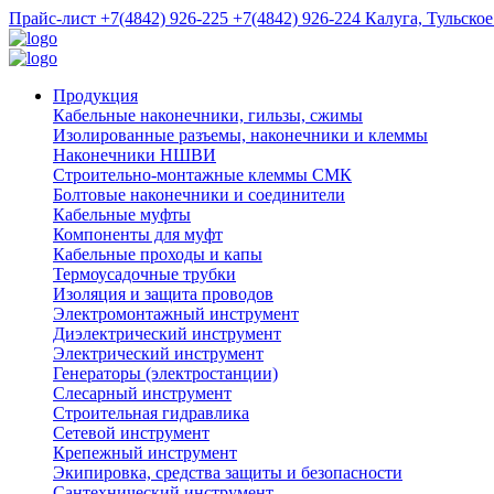
Прайс-лист
+7(4842) 926-225
+7(4842) 926-224
Калуга, Тульское
Продукция
Кабельные наконечники, гильзы, сжимы
Изолированные разъемы, наконечники и клеммы
Наконечники НШВИ
Строительно-монтажные клеммы СМК
Болтовые наконечники и соединители
Кабельные муфты
Компоненты для муфт
Кабельные проходы и капы
Термоусадочные трубки
Изоляция и защита проводов
Электромонтажный инструмент
Диэлектрический инструмент
Электрический инструмент
Генераторы (электростанции)
Слесарный инструмент
Строительная гидравлика
Сетевой инструмент
Крепежный инструмент
Экипировка, средства защиты и безопасности
Сантехнический инструмент