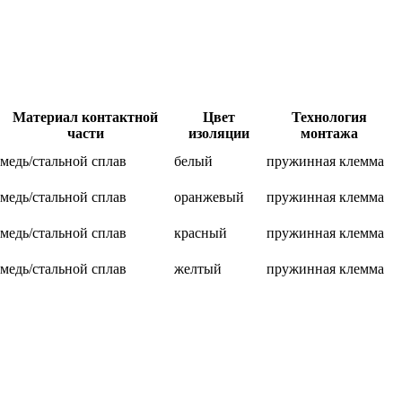
Материал контактной
Цвет
Технология
части
изоляции
монтажа
медь/стальной сплав
белый
пружинная клемма
медь/стальной сплав
оранжевый
пружинная клемма
медь/стальной сплав
красный
пружинная клемма
медь/стальной сплав
желтый
пружинная клемма