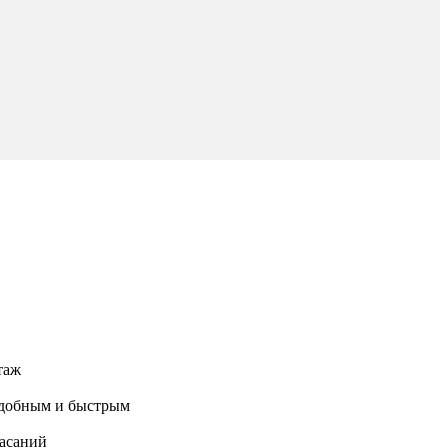
таж
 удобным и быстрым
касаний