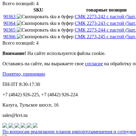
Всего позиций: 4
SKU
товарные позиции
90363
СМК 2273-242 с пастой (5шт.
90364
СМК 2273-243 с пастой (5шт.
90365
СМК 2273-244 с пастой (5шт.
90366
СМК 2273-245 с пастой (5шт.
Всего позиций: 4
Внимание!
На сайте используются файлы cookie.
Оставаясь на сайте, вы выражаете свое
согласие
на обработку п
Понятно, принимаю
ПН-ПТ 8:30-17:30
+7 (4842) 926-225, +7 (4842) 926-224
Калуга, Тульское шоссе, 16
sales@kvt.su
По вопросам реализации планов импортозамещения и сотруднич