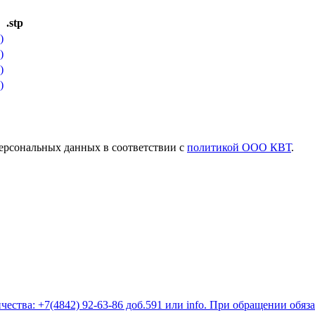
.stp
)
)
)
)
ерсональных данных в соответствии с
политикой ООО КВТ
.
ества: +7(4842) 92-63-86 доб.591 или
info
. При обращении обяз