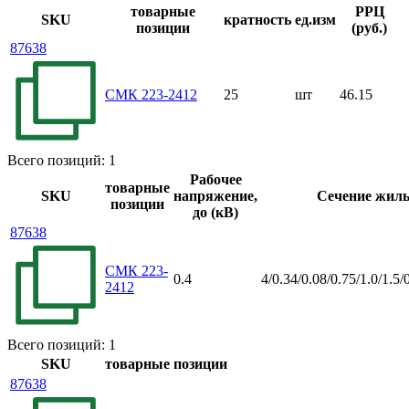
товарные
РРЦ
SKU
кратность
ед.изм
позиции
(руб.)
87638
СМК 223-2412
25
шт
46.15
Всего позиций: 1
Рабочее
товарные
SKU
напряжение,
Сечение жилы
позиции
до (кВ)
87638
СМК 223-
0.4
4/0.34/0.08/0.75/1.0/1.5/
2412
Всего позиций: 1
SKU
товарные позиции
87638