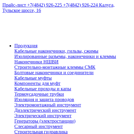
Прайс-лист
+7(4842) 926-225
+7(4842) 926-224
Калуга,
Тульское шоссе, 16
Продукция
Кабельные наконечники, гильзы, сжимы
Изолированные разъемы, наконечники и клеммы
Наконечники НШВИ
Строительно-монтажные клеммы СМК
Болтовые наконечники и соединители
Кабельные муфты
Компоненты для муфт
Кабельные проходы и капы
Термоусадочные трубки
Изоляция и защита проводов
Электромонтажный инструмент
Диэлектрический инструмент
Электрический инструмент
Генераторы (электростанции)
Слесарный инструмент
Строительная гидравлика