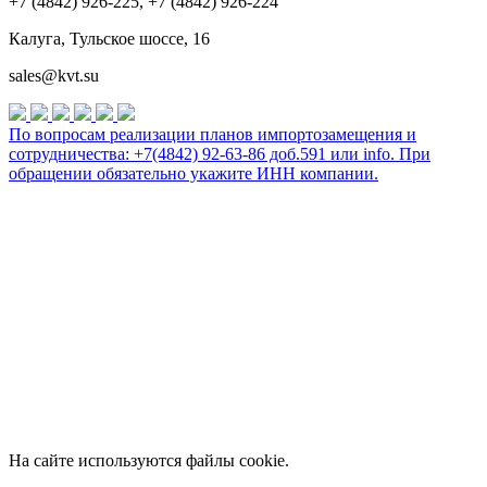
+7 (4842) 926-225, +7 (4842) 926-224
Калуга, Тульское шоссе, 16
sales@kvt.su
По вопросам реализации планов импортозамещения и
сотрудничества: +7(4842) 92-63-86 доб.591 или
info
. При
обращении обязательно укажите ИНН компании.
На сайте используются файлы cookie.