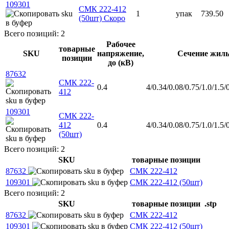
109301
СМК 222-412
1
упак
739.50
(50шт)
Скоро
Всего позиций: 2
Рабочее
товарные
SKU
напряжение,
Сечение жилы
позиции
до (кВ)
87632
СМК 222-
0.4
4/0.34/0.08/0.75/1.0/1.5/
412
109301
СМК 222-
412
0.4
4/0.34/0.08/0.75/1.0/1.5/
(50шт)
Всего позиций: 2
SKU
товарные позиции
87632
СМК 222-412
109301
СМК 222-412 (50шт)
Всего позиций: 2
SKU
товарные позиции
.stp
87632
СМК 222-412
109301
СМК 222-412 (50шт)