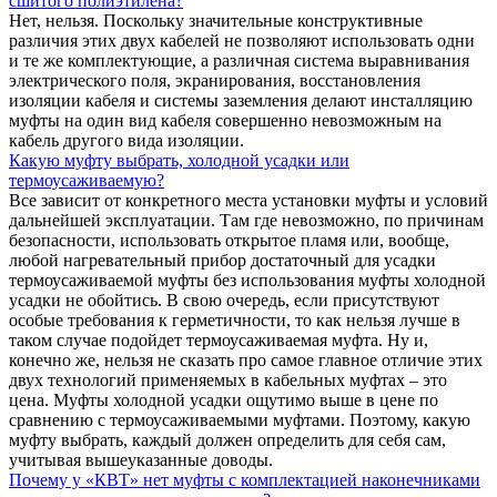
сшитого полиэтилена?
Нет, нельзя. Поскольку значительные конструктивные
различия этих двух кабелей не позволяют использовать одни
и те же комплектующие, а различная система выравнивания
электрического поля, экранирования, восстановления
изоляции кабеля и системы заземления делают инсталляцию
муфты на один вид кабеля совершенно невозможным на
кабель другого вида изоляции.
Какую муфту выбрать, холодной усадки или
термоусаживаемую?
Все зависит от конкретного места установки муфты и условий
дальнейшей эксплуатации. Там где невозможно, по причинам
безопасности, использовать открытое пламя или, вообще,
любой нагревательный прибор достаточный для усадки
термоусаживаемой муфты без использования муфты холодной
усадки не обойтись. В свою очередь, если присутствуют
особые требования к герметичности, то как нельзя лучше в
таком случае подойдет термоусаживаемая муфта. Ну и,
конечно же, нельзя не сказать про самое главное отличие этих
двух технологий применяемых в кабельных муфтах – это
цена. Муфты холодной усадки ощутимо выше в цене по
сравнению с термоусаживаемыми муфтами. Поэтому, какую
муфту выбрать, каждый должен определить для себя сам,
учитывая вышеуказанные доводы.
Почему у «КВТ» нет муфты с комплектацией наконечниками