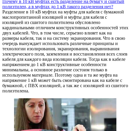
Почему в 10 кВ муфтах есть разделение на бумагу и сшитый
полиэтилен, а в муфтах до 1 кВ такого разделения нет?
Разделение в 10 кВ муфтах на муфты для кабеля с бумажной
маслопропитанной изоляцией и муфты для кабеля с
изоляцией из сшитого полиэтилена обусловлено
кардинальными отличием конструктивных особенностей этих
двух кабелей. Что, в том числе, серьезно влияет как на
размеры кабеля, так и на систему экранирования. Что в свою
очередь вынуждает использовать различные принципы и
технологии изолирования, экранирования, выравнивания
электрического поля, заземления и восстановления всех слоев
кабеля для каждого вида изоляции кабеля. Тогда как в кабеле
напряжением до 1 кВ конструктивные особенности
минимальны, а основное различие состоим только в
используемом материале. Поэтому одна и та же муфта на
напряжение 1 кВ может быть смонтирована как на кабеле с
бумажной, с ПВХ изоляцией, а так же с изоляцией из сшитого
полиэтилена.