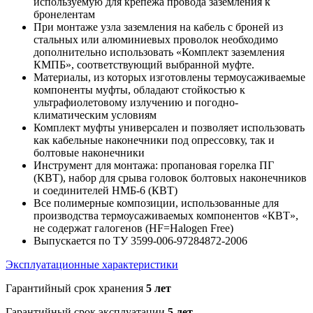
используемую для крепежа провода заземления к
бронелентам
При монтаже узла заземления на кабель с броней из
стальных или алюминиевых проволок необходимо
дополнительно использовать «Комплект заземления
КМПБ», соответствующий выбранной муфте.
Материалы, из которых изготовлены термоусаживаемые
компоненты муфты, обладают стойкостью к
ультрафиолетовому излучению и погодно-
климатическим условиям
Комплект муфты универсален и позволяет использовать
как кабельные наконечники под опрессовку, так и
болтовые наконечники
Инструмент для монтажа: пропановая горелка ПГ
(КВТ), набор для срыва головок болтовых наконечников
и соединителей НМБ-6 (КВТ)
Все полимерные композиции, использованные для
производства термоусаживаемых компонентов «КВТ»,
не содержат галогенов (HF=Halogen Free)
Выпускается по ТУ 3599-006-97284872-2006
Эксплуатационные характеристики
Гарантийный срок хранения
5 лет
Гарантийный срок эксплуатации
5 лет