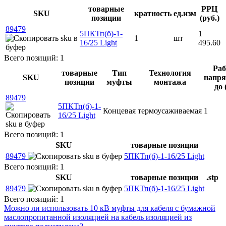
товарные
РРЦ
SKU
кратность
ед.изм
позиции
(руб.)
89479
5ПКТп(б)-1-
1
1
шт
16/25 Light
495.60
Всего позиций: 1
Раб
товарные
Тип
Технология
SKU
напря
позиции
муфты
монтажа
до 
89479
5ПКТп(б)-1-
Концевая
термоусаживаемая
1
16/25 Light
Всего позиций: 1
SKU
товарные позиции
89479
5ПКТп(б)-1-16/25 Light
Всего позиций: 1
SKU
товарные позиции
.stp
89479
5ПКТп(б)-1-16/25 Light
Всего позиций: 1
Можно ли использовать 10 кВ муфты для кабеля с бумажной
маслопропитанной изоляцией на кабель изоляцией из