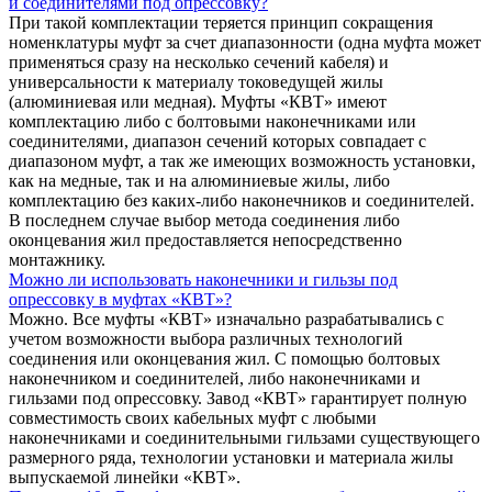
и соединителями под опрессовку?
При такой комплектации теряется принцип сокращения
номенклатуры муфт за счет диапазонности (одна муфта может
применяться сразу на несколько сечений кабеля) и
универсальности к материалу токоведущей жилы
(алюминиевая или медная). Муфты «КВТ» имеют
комплектацию либо с болтовыми наконечниками или
соединителями, диапазон сечений которых совпадает с
диапазоном муфт, а так же имеющих возможность установки,
как на медные, так и на алюминиевые жилы, либо
комплектацию без каких-либо наконечников и соединителей.
В последнем случае выбор метода соединения либо
оконцевания жил предоставляется непосредственно
монтажнику.
Можно ли использовать наконечники и гильзы под
опрессовку в муфтах «КВТ»?
Можно. Все муфты «КВТ» изначально разрабатывались с
учетом возможности выбора различных технологий
соединения или оконцевания жил. С помощью болтовых
наконечником и соединителей, либо наконечниками и
гильзами под опрессовку. Завод «КВТ» гарантирует полную
совместимость своих кабельных муфт с любыми
наконечниками и соединительными гильзами существующего
размерного ряда, технологии установки и материала жилы
выпускаемой линейки «КВТ».