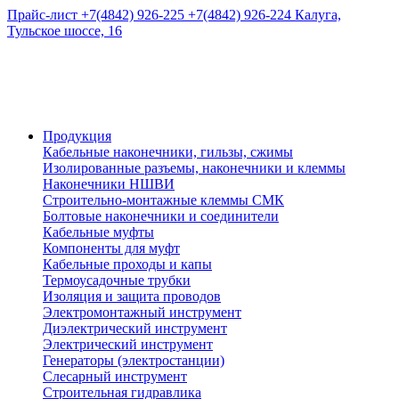
Прайс-лист
+7(4842) 926-225
+7(4842) 926-224
Калуга,
Тульское шоссе, 16
Продукция
Кабельные наконечники, гильзы, сжимы
Изолированные разъемы, наконечники и клеммы
Наконечники НШВИ
Строительно-монтажные клеммы СМК
Болтовые наконечники и соединители
Кабельные муфты
Компоненты для муфт
Кабельные проходы и капы
Термоусадочные трубки
Изоляция и защита проводов
Электромонтажный инструмент
Диэлектрический инструмент
Электрический инструмент
Генераторы (электростанции)
Слесарный инструмент
Строительная гидравлика