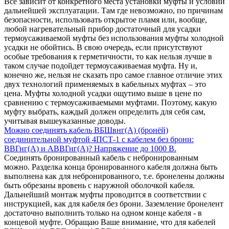
Все зависит от конкретного места установки муфты и условий
дальнейшей эксплуатации. Там где невозможно, по причинам
безопасности, использовать открытое пламя или, вообще,
любой нагревательный прибор достаточный для усадки
термоусаживаемой муфты без использования муфты холодной
усадки не обойтись. В свою очередь, если присутствуют
особые требования к герметичности, то как нельзя лучше в
таком случае подойдет термоусаживаемая муфта. Ну и,
конечно же, нельзя не сказать про самое главное отличие этих
двух технологий применяемых в кабельных муфтах – это
цена. Муфты холодной усадки ощутимо выше в цене по
сравнению с термоусаживаемыми муфтами. Поэтому, какую
муфту выбрать, каждый должен определить для себя сам,
учитывая вышеуказанные доводы.
Можно соединять кабель ВБШвнг(А) (бронёй)
соединительной муфтой 4ПСТ-1 с кабелем без брони:
ВВГнг(А) и АВВГнг(А)? Напряжение до 1000 В.
Соединять бронированный кабель с небронированным
можно. Разделка конца бронированного кабеля должна быть
выполнена как для небронированного, т.е. бронелены должны
быть обрезаны вровень с наружной оболочкой кабеля.
Дальнейший монтаж муфты проводится в соответствии с
инструкцией, как для кабеля без брони. Заземление бронелент
достаточно выполнить только на одном конце кабеля - в
концевой муфте. Обращаю Ваше внимание, что для кабелей