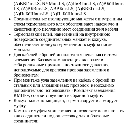
(А)ВВГнг-LS, NYMнг-LS, (А)ПвВГнг-LS, (А)ВБбШвнг-
LS, (А)ВБВнг-LS, АВВБнг-LS, (А)ВВБГнг-LS,
(А)ПвБбШвнг-LS, (А)ПвБбШпнг-LS
Соединительные изолирующие манжеты с внутренним
слоем термоплавкого клея обеспечивают надежную и
качественную изоляцию мест соединения жил кабеля
Термоплавкий клей, нанесенный на внутреннюю
поверхность соединительных манжет и кожуха,
обеспечивает полную герметичность муфты после
монтажа
Для кабелей с броней используется непаяная система
заземления. Базовая комплектация включает в
себя роликовые пружины постоянного давления,
используемые для крепежа провода заземления к
бронелентам
При монтаже узла заземления на кабель с броней из
стальных или алюминиевых проволок необходимо
дополнительно использовать «Комплект заземления
КМПБ», соответствующий выбранной муфте.
Кожух надежно защищает, герметизирует и армирует
муфту
Комплект муфты универсален и позволяет использовать
как соединители под опрессовку, так и болтовые
соединители