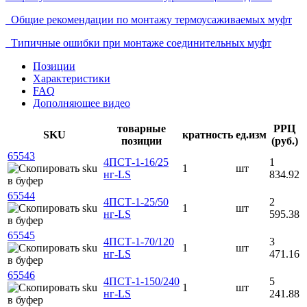
Общие рекомендации по монтажу термоусаживаемых муфт
Типичные ошибки при монтаже соединительных муфт
Позиции
Характеристики
FAQ
Дополняющее видео
товарные
РРЦ
SKU
кратность
ед.изм
позиции
(руб.)
65543
4ПСТ-1-16/25
1
1
шт
нг-LS
834.92
65544
4ПСТ-1-25/50
2
1
шт
нг-LS
595.38
65545
4ПСТ-1-70/120
3
1
шт
нг-LS
471.16
65546
4ПСТ-1-150/240
5
1
шт
нг-LS
241.88