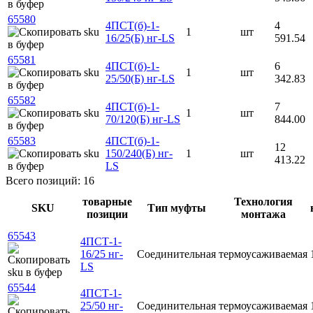
65580
4ПСТ(б)-1-
4
1
шт
16/25(Б) нг-LS
591.54
65581
4ПСТ(б)-1-
6
1
шт
25/50(Б) нг-LS
342.83
65582
4ПСТ(б)-1-
7
1
шт
70/120(Б) нг-LS
844.00
65583
4ПСТ(б)-1-
12
150/240(Б) нг-
1
шт
413.22
LS
Всего позиций: 16
товарные
Технология
SKU
Тип муфты
позиции
монтажа
65543
4ПСТ-1-
16/25 нг-
Соединительная
термоусаживаемая
LS
65544
4ПСТ-1-
25/50 нг-
Соединительная
термоусаживаемая