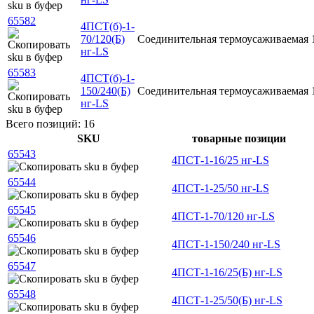
65582
4ПСТ(б)-1-
70/120(Б)
Соединительная
термоусаживаемая
нг-LS
65583
4ПСТ(б)-1-
150/240(Б)
Соединительная
термоусаживаемая
нг-LS
Всего позиций: 16
SKU
товарные позиции
65543
4ПСТ-1-16/25 нг-LS
65544
4ПСТ-1-25/50 нг-LS
65545
4ПСТ-1-70/120 нг-LS
65546
4ПСТ-1-150/240 нг-LS
65547
4ПСТ-1-16/25(Б) нг-LS
65548
4ПСТ-1-25/50(Б) нг-LS