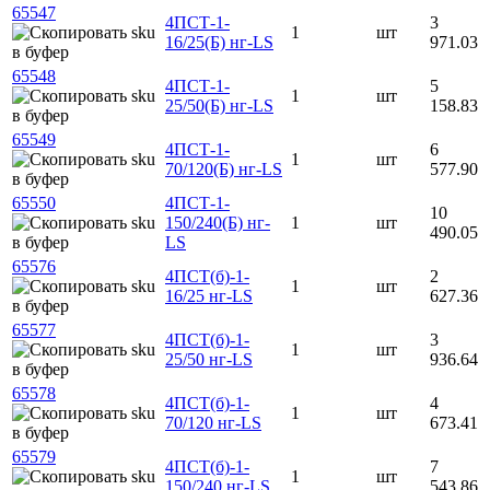
65547
4ПСТ-1-
3
1
шт
16/25(Б) нг-LS
971.03
65548
4ПСТ-1-
5
1
шт
25/50(Б) нг-LS
158.83
65549
4ПСТ-1-
6
1
шт
70/120(Б) нг-LS
577.90
65550
4ПСТ-1-
10
150/240(Б) нг-
1
шт
490.05
LS
65576
4ПСТ(б)-1-
2
1
шт
16/25 нг-LS
627.36
65577
4ПСТ(б)-1-
3
1
шт
25/50 нг-LS
936.64
65578
4ПСТ(б)-1-
4
1
шт
70/120 нг-LS
673.41
65579
4ПСТ(б)-1-
7
1
шт
150/240 нг-LS
543.86