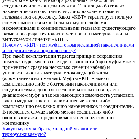
учетом возможности выбора различных технологий
соединения или оконцевания жил. С помощью болтовых
наконечником и соединителей, либо наконечниками и
гильзами под опрессовку. Завод «КВТ» гарантирует полную
совместимость своих кабельных муфт с любыми
наконечниками и соединительными гильзами существующего
размерного ряда, технологии установки и материала жилы
выпускаемой линейки «КВТ».
Почему у «КВТ» нет муфты с комплектацией наконечниками
и соединителями под опрессовку?
При такой комплектации теряется принцип сокращения
номенклатуры муфт за счет диапазонности (одна муфта может
применяться сразу на несколько сечений кабеля) и
универсальности к материалу токоведущей жилы
(алюминиевая или медная). Муфты «КВТ» имеют
комплектацию либо с болтовыми наконечниками или
соединителями, диапазон сечений которых совпадает с
диапазоном муфт, а так же имеющих возможность установки,
как на медные, так и на алюминиевые жилы, либо
комплектацию без каких-либо наконечников и соединителей.
В последнем случае выбор метода соединения либо
оконцевания жил предоставляется непосредственно
монтажнику.
Какую муфту выбрать, холодной усадки или
термоусаживаемую?