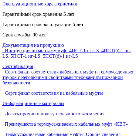
Эксплуатационные характеристики
Гарантийный срок хранения
5 лет
Гарантийный срок эксплуатации
5 лет
Срок службы
30 лет
Документация на продукцию
Инструкция по монтажу муфт 4ПСТ-1 нг-LS, 4ПСТ(б)-1 нг-
LS, 5ПСТ-1 нг-LS, 5ПСТ(б)-1 нг-LS
Сертификация
Сертификат соответствия кабельных муфт и термоусадочных
трубок с негорючими свойствами требованиям пожарной
безопасности
Сертификат соответствия на кабельные муфты
Информационные материалы
Десять причин в пользу непаянного заземления
Преимущества термоусаживаемых кабельных муфт «КВТ»
Термоусаживаемые кабельные муфты. Общие сведения