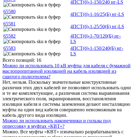
4ПСТ(б)-1-150/240 нг-LS
65580
4ПСТ(б)-1-16/25(Б) нг-LS
65581
4ПСТ(б)-1-25/50(Б) нг-LS
65582
4ПСТ(б)-1-70/120(Б) нг-
LS
65583
4ПСТ(б)-1-150/240(Б) нг-
LS
Всего позиций: 16
Можно ли использовать 10 кВ муфты для кабеля с бумажной
маслопропитанной изоляцией на кабель изоляцией из
сшитого полиэтилена?
Нет, нельзя. Поскольку значительные конструктивные
различия этих двух кабелей не позволяют использовать одни
и те же комплектующие, а различная система выравнивания
электрического поля, экранирования, восстановления
изоляции кабеля и системы заземления делают инсталляцию
муфты на один вид кабеля совершенно невозможным на
кабель другого вида изоляции.
Можно ли использовать наконечники и гильзы под
опрессовку в муфтах «КВТ»?
Можно. Все муфты «КВТ» изначально разрабатывались с