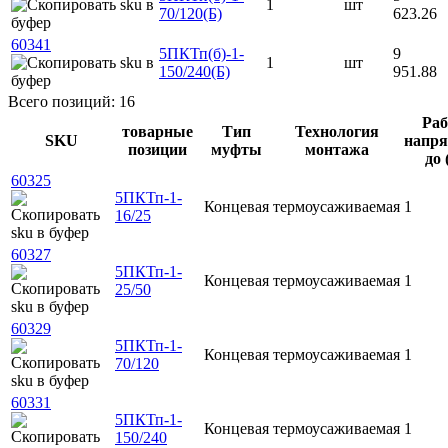
1
шт
70/120(Б)
623.26
60341
5ПКТп(б)-1-
9
1
шт
150/240(Б)
951.88
Всего позиций: 16
Раб
товарные
Тип
Технология
SKU
напря
позиции
муфты
монтажа
до 
60325
5ПКТп-1-
Концевая
термоусаживаемая
1
16/25
60327
5ПКТп-1-
Концевая
термоусаживаемая
1
25/50
60329
5ПКТп-1-
Концевая
термоусаживаемая
1
70/120
60331
5ПКТп-1-
Концевая
термоусаживаемая
1
150/240