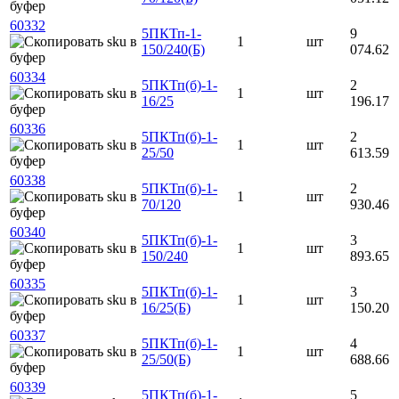
60332
5ПКТп-1-
9
1
шт
150/240(Б)
074.62
60334
5ПКТп(б)-1-
2
1
шт
16/25
196.17
60336
5ПКТп(б)-1-
2
1
шт
25/50
613.59
60338
5ПКТп(б)-1-
2
1
шт
70/120
930.46
60340
5ПКТп(б)-1-
3
1
шт
150/240
893.65
60335
5ПКТп(б)-1-
3
1
шт
16/25(Б)
150.20
60337
5ПКТп(б)-1-
4
1
шт
25/50(Б)
688.66
60339
5ПКТп(б)-1-
5