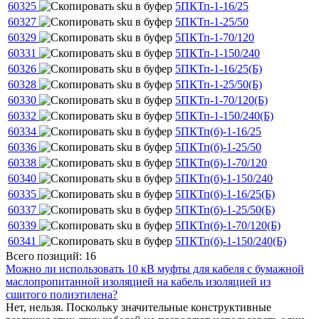
60325
5ПКТп-1-16/25
60327
5ПКТп-1-25/50
60329
5ПКТп-1-70/120
60331
5ПКТп-1-150/240
60326
5ПКТп-1-16/25(Б)
60328
5ПКТп-1-25/50(Б)
60330
5ПКТп-1-70/120(Б)
60332
5ПКТп-1-150/240(Б)
60334
5ПКТп(б)-1-16/25
60336
5ПКТп(б)-1-25/50
60338
5ПКТп(б)-1-70/120
60340
5ПКТп(б)-1-150/240
60335
5ПКТп(б)-1-16/25(Б)
60337
5ПКТп(б)-1-25/50(Б)
60339
5ПКТп(б)-1-70/120(Б)
60341
5ПКТп(б)-1-150/240(Б)
Всего позиций: 16
Можно ли использовать 10 кВ муфты для кабеля с бумажной
маслопропитанной изоляцией на кабель изоляцией из
сшитого полиэтилена?
Нет, нельзя. Поскольку значительные конструктивные