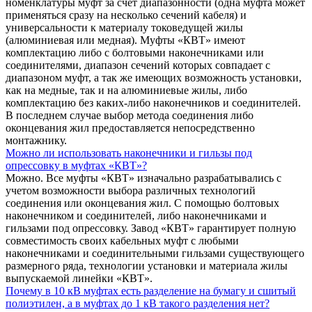
номенклатуры муфт за счет диапазонности (одна муфта может
применяться сразу на несколько сечений кабеля) и
универсальности к материалу токоведущей жилы
(алюминиевая или медная). Муфты «КВТ» имеют
комплектацию либо с болтовыми наконечниками или
соединителями, диапазон сечений которых совпадает с
диапазоном муфт, а так же имеющих возможность установки,
как на медные, так и на алюминиевые жилы, либо
комплектацию без каких-либо наконечников и соединителей.
В последнем случае выбор метода соединения либо
оконцевания жил предоставляется непосредственно
монтажнику.
Можно ли использовать наконечники и гильзы под
опрессовку в муфтах «КВТ»?
Можно. Все муфты «КВТ» изначально разрабатывались с
учетом возможности выбора различных технологий
соединения или оконцевания жил. С помощью болтовых
наконечником и соединителей, либо наконечниками и
гильзами под опрессовку. Завод «КВТ» гарантирует полную
совместимость своих кабельных муфт с любыми
наконечниками и соединительными гильзами существующего
размерного ряда, технологии установки и материала жилы
выпускаемой линейки «КВТ».
Почему в 10 кВ муфтах есть разделение на бумагу и сшитый
полиэтилен, а в муфтах до 1 кВ такого разделения нет?