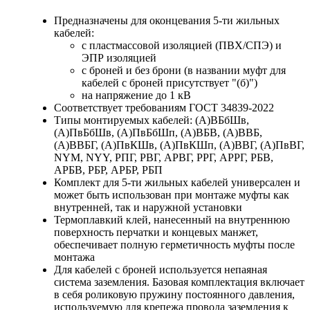
Предназначены для оконцевания 5-ти жильных
кабелей:
с пластмассовой изоляцией (ПВХ/СПЭ) и
ЭПР изоляцией
с броней и без брони (в названии муфт для
кабелей с броней присутствует "(б)")
на напряжение до 1 кВ
Соответствует требованиям ГОСТ 34839-2022
Типы монтируемых кабелей: (А)ВБбШв,
(А)ПвБбШв, (А)ПвБбШп, (А)ВБВ, (А)ВВБ,
(А)ВВБГ, (А)ПвКШв, (А)ПвКШп, (А)ВВГ, (А)ПвВГ,
NYM, NYY, РПГ, РВГ, АРВГ, РРГ, АРРГ, РБВ,
АРБВ, РБР, АРБР, РБП
Комплект для 5-ти жильных кабелей универсален и
может быть использован при монтаже муфты как
внутренней, так и наружной установки
Термоплавкий клей, нанесенный на внутреннюю
поверхность перчатки и концевых манжет,
обеспечивает полную герметичность муфты после
монтажа
Для кабелей с броней используется непаяная
система заземления. Базовая комплектация включает
в себя роликовую пружину постоянного давления,
используемую для крепежа провода заземления к