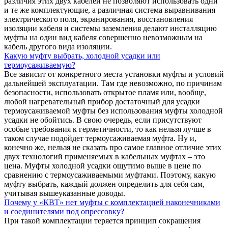
различия этих двух кабелей не позволяют использовать одни
и те же комплектующие, а различная система выравнивания
электрического поля, экранирования, восстановления
изоляции кабеля и системы заземления делают инсталляцию
муфты на один вид кабеля совершенно невозможным на
кабель другого вида изоляции.
Какую муфту выбрать, холодной усадки или
термоусаживаемую?
Все зависит от конкретного места установки муфты и условий
дальнейшей эксплуатации. Там где невозможно, по причинам
безопасности, использовать открытое пламя или, вообще,
любой нагревательный прибор достаточный для усадки
термоусаживаемой муфты без использования муфты холодной
усадки не обойтись. В свою очередь, если присутствуют
особые требования к герметичности, то как нельзя лучше в
таком случае подойдет термоусаживаемая муфта. Ну и,
конечно же, нельзя не сказать про самое главное отличие этих
двух технологий применяемых в кабельных муфтах – это
цена. Муфты холодной усадки ощутимо выше в цене по
сравнению с термоусаживаемыми муфтами. Поэтому, какую
муфту выбрать, каждый должен определить для себя сам,
учитывая вышеуказанные доводы.
Почему у «КВТ» нет муфты с комплектацией наконечниками
и соединителями под опрессовку?
При такой комплектации теряется принцип сокращения