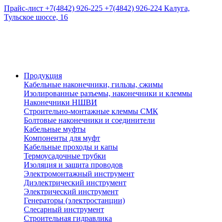
Прайс-лист
+7(4842) 926-225
+7(4842) 926-224
Калуга,
Тульское шоссе, 16
Продукция
Кабельные наконечники, гильзы, сжимы
Изолированные разъемы, наконечники и клеммы
Наконечники НШВИ
Строительно-монтажные клеммы СМК
Болтовые наконечники и соединители
Кабельные муфты
Компоненты для муфт
Кабельные проходы и капы
Термоусадочные трубки
Изоляция и защита проводов
Электромонтажный инструмент
Диэлектрический инструмент
Электрический инструмент
Генераторы (электростанции)
Слесарный инструмент
Строительная гидравлика