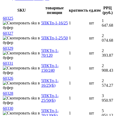
товарные
РРЦ
SKU
кратность
ед.изм
позиции
(руб.)
60325
1
5ПКТп-1-16/25
1
шт
647.68
60327
2
5ПКТп-1-25/50
1
шт
074.68
60329
5ПКТп-1-
2
1
шт
70/120
393.87
60331
5ПКТп-1-
2
1
шт
150/240
908.43
60326
5ПКТп-1-
2
1
шт
16/25(Б)
574.27
60328
5ПКТп-1-
3
1
шт
25/50(Б)
950.97
60330
5ПКТп-1-
5
1
шт
70/120(Б)
051.12