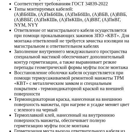
Соответствует требованиям ГОСТ 34839-2022
Типы монтируемых кабелей:
(А)ВБбШв, (А)ПвБбШв, (А)ПвБбШп, (А)ВБВ, (А)ВВБ,
(А)ВВБГ, (А)ПвКШв, (А)ПвКШп, (А)ВВГ, (А)ПвВГ,
NYM, NYY
Ответвление от магистрального кабеля осуществляется
при помощи прокалывающих зажимов ЗПО «КВТ». Для
монтажа ответвлений не требуется зачистка изоляции на
магистральном и ответвительном кабелях
Заполнение внутреннего междужильного пространства
специальной мастикой обеспечивает дополнительный
контур герметизации, а также выравнивает резкие
перепады геометрической формы муфты после монтажа
Восстановление оболочки кабеля осуществляется при
помощи термоусаживаемой ремонтной манжеты ТРМ
«КВТ» с металлическим замком и специальным
покрытием - термоиндикаторной краской на внешней
поверхности
Термоиндикаторная краска, нанесенная на внешнюю
поверхность манжеты, при нагреве и усадке меняет цвет
с зеленого на черный
Термоплавкий клей, нанесенный на внутреннюю
поверхность манжеты, обеспечивает полную
герметизацию муфты после монтажа
Герметизация места выхода ответвительного кабеля из