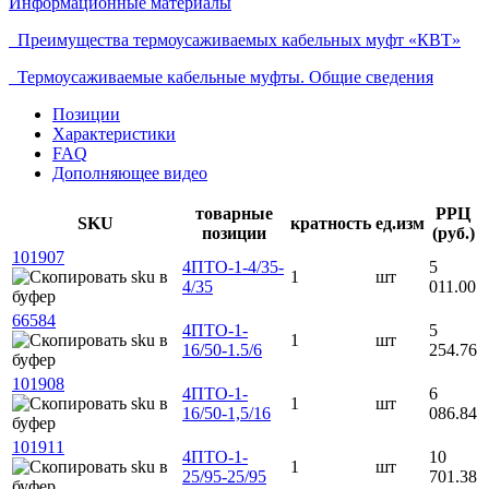
Информационные материалы
Преимущества термоусаживаемых кабельных муфт «КВТ»
Термоусаживаемые кабельные муфты. Общие сведения
Позиции
Характеристики
FAQ
Дополняющее видео
товарные
РРЦ
SKU
кратность
ед.изм
позиции
(руб.)
101907
4ПТО-1-4/35-
5
1
шт
4/35
011.00
66584
4ПТО-1-
5
1
шт
16/50-1.5/6
254.76
101908
4ПТО-1-
6
1
шт
16/50-1,5/16
086.84
101911
4ПТО-1-
10
1
шт
25/95-25/95
701.38