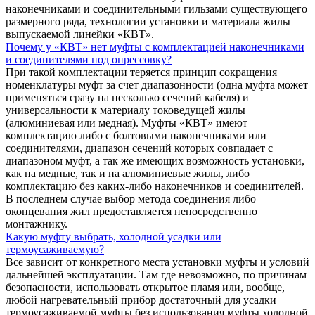
наконечниками и соединительными гильзами существующего
размерного ряда, технологии установки и материала жилы
выпускаемой линейки «КВТ».
Почему у «КВТ» нет муфты с комплектацией наконечниками
и соединителями под опрессовку?
При такой комплектации теряется принцип сокращения
номенклатуры муфт за счет диапазонности (одна муфта может
применяться сразу на несколько сечений кабеля) и
универсальности к материалу токоведущей жилы
(алюминиевая или медная). Муфты «КВТ» имеют
комплектацию либо с болтовыми наконечниками или
соединителями, диапазон сечений которых совпадает с
диапазоном муфт, а так же имеющих возможность установки,
как на медные, так и на алюминиевые жилы, либо
комплектацию без каких-либо наконечников и соединителей.
В последнем случае выбор метода соединения либо
оконцевания жил предоставляется непосредственно
монтажнику.
Какую муфту выбрать, холодной усадки или
термоусаживаемую?
Все зависит от конкретного места установки муфты и условий
дальнейшей эксплуатации. Там где невозможно, по причинам
безопасности, использовать открытое пламя или, вообще,
любой нагревательный прибор достаточный для усадки
термоусаживаемой муфты без использования муфты холодной