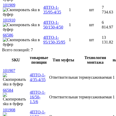
101909
4ПТО-1-
7
1
шт
35/95-4/35
734.63
101910
4ПТО-1-
6
1
шт
50/150-4/50
814.97
66586
4ПТО-1-
13
1
шт
95/150-35/95
131.82
Всего позиций: 7
товарные
Технология
SKU
Тип муфты
н
позиции
монтажа
101907
4ПТО-1-
Ответвительная
термоусаживаемая
1
4/35-4/35
66584
4ПТО-1-
16/50-
Ответвительная
термоусаживаемая
1
1.5/6
101908
4ПТО-1-