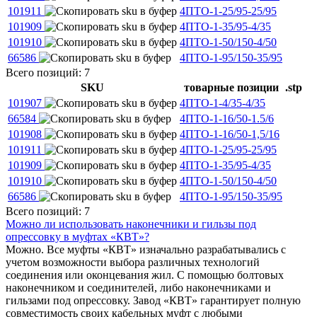
101911
4ПТО-1-25/95-25/95
101909
4ПТО-1-35/95-4/35
101910
4ПТО-1-50/150-4/50
66586
4ПТО-1-95/150-35/95
Всего позиций: 7
SKU
товарные позиции
.stp
101907
4ПТО-1-4/35-4/35
66584
4ПТО-1-16/50-1.5/6
101908
4ПТО-1-16/50-1,5/16
101911
4ПТО-1-25/95-25/95
101909
4ПТО-1-35/95-4/35
101910
4ПТО-1-50/150-4/50
66586
4ПТО-1-95/150-35/95
Всего позиций: 7
Можно ли использовать наконечники и гильзы под
опрессовку в муфтах «КВТ»?
Можно. Все муфты «КВТ» изначально разрабатывались с
учетом возможности выбора различных технологий
соединения или оконцевания жил. С помощью болтовых
наконечником и соединителей, либо наконечниками и
гильзами под опрессовку. Завод «КВТ» гарантирует полную
совместимость своих кабельных муфт с любыми