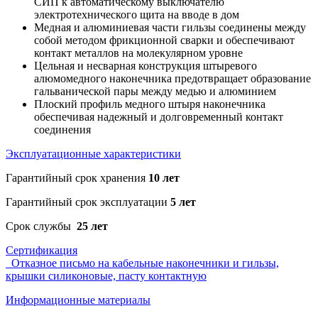
СИП к автоматическому выключателю
электротехнического щита на вводе в дом
Мед­ная и алю­ми­ни­е­вая ча­с­ти гильзы со­еди­не­ны меж­ду
со­бой ме­то­дом фрик­ци­он­ной сварки и обеспечивают
контакт металлов на молекулярном уровне
Цельная и несварная конструкция штыревого
алюмомедного наконечника предотвращает образование
гальванической пары между медью и алюминием
Плоский профиль медного штыря наконечника
обеспечивая надежный и долговременный контакт
соединения
Эксплуатационные характеристики
Гарантийный срок хранения
10 лет
Гарантийный срок эксплуатации
5 лет
Срок службы
25 лет
Сертификация
Отказное письмо на кабельные наконечники и гильзы,
крышки силиконовые, пасту контактную
Информационные материалы