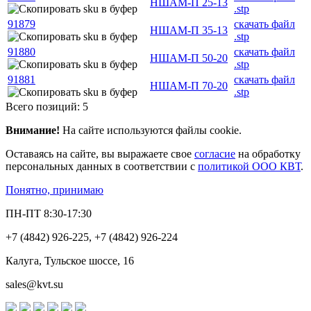
НШАМ-П 25-13
.stp
91879
скачать файл
НШАМ-П 35-13
.stp
91880
скачать файл
НШАМ-П 50-20
.stp
91881
скачать файл
НШАМ-П 70-20
.stp
Всего позиций: 5
Внимание!
На сайте используются файлы cookie.
Оставаясь на сайте, вы выражаете свое
согласие
на обработку
персональных данных в соответствии с
политикой ООО КВТ
.
Понятно, принимаю
ПН-ПТ 8:30-17:30
+7 (4842) 926-225, +7 (4842) 926-224
Калуга, Тульское шоссе, 16
sales@kvt.su