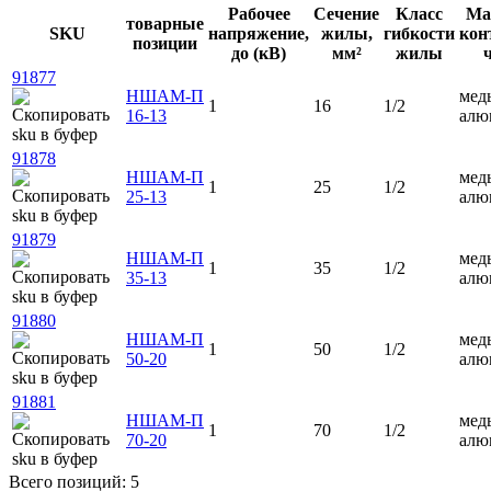
Рабочее
Сечение
Класс
Ма
товарные
SKU
напряжение,
жилы,
гибкости
кон
позиции
до (кВ)
мм²
жилы
91877
НШАМ-П
медь
1
16
1/2
16-13
алю
91878
НШАМ-П
медь
1
25
1/2
25-13
алю
91879
НШАМ-П
медь
1
35
1/2
35-13
алю
91880
НШАМ-П
медь
1
50
1/2
50-20
алю
91881
НШАМ-П
медь
1
70
1/2
70-20
алю
Всего позиций: 5