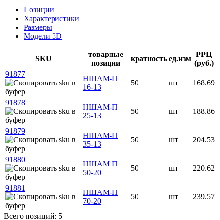
Позиции
Характеристики
Размеры
Модели 3D
товарные
РРЦ
SKU
кратность
ед.изм
позиции
(руб.)
91877
НШАМ-П
50
шт
168.69
16-13
91878
НШАМ-П
50
шт
188.86
25-13
91879
НШАМ-П
50
шт
204.53
35-13
91880
НШАМ-П
50
шт
220.62
50-20
91881
НШАМ-П
50
шт
239.57
70-20
Всего позиций: 5