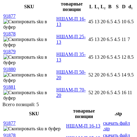
товарные
SKU
L
L₁
L₂
B
S
D
d₁
позиции
91877
НШАМ-П 16-
45
13
20
6.5
4.5
10
6.5
13
91878
НШАМ-П 25-
45
13
20
6.5
4.5
11
7
13
91879
НШАМ-П 35-
45
13
20
6.5
4.5
12
8.5
13
91880
НШАМ-П 50-
52
20
20
6.5
4.5
14
9.5
20
91881
НШАМ-П 70-
52
20
20
6.5
4.5
16
11
20
Всего позиций: 5
товарные
SKU
.stp
позиции
91877
скачать файл
НШАМ-П 16-13
.stp
91878
скачать файл