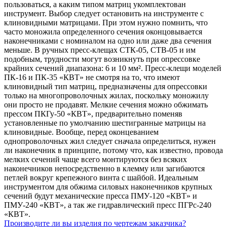
пользоваться, а каким типом матриц укомплектован
инструмент. Выбор следует остановить на инструменте с
клиновидными матрицами. При этом нужно помнить, что
часто моножила определенного сечения оконцовывается
наконечниками с номиналом на одно или даже два сечения
меньше. В ручных пресс-клещах СТК-05, СТВ-05 и им
подобным, трудности могут возникнуть при опрессовке
крайних сечений диапазона: 6 и 10 мм². Пресс-клещи моделей
ПК-16 и ПК-35 «КВТ» не смотря на то, что имеют
клиновидный тип матриц, предназначены для опрессовки
только на многопроволочных жилах, поскольку моножилу
они просто не продавят. Мелкие сечения можно обжимать
прессом ПКГу-50 «КВТ», предварительно поменяв
установленные по умолчанию шестигранные матрицы на
клиновидные. Вообще, перед оконцеванием
однопроволочных жил следует сначала определиться, нужен
ли наконечник в принципе, потому что, как известно, провода
мелких сечений чаще всего монтируются без всяких
наконечников непосредственно в клемму или загибаются
петлей вокруг крепежного винта с шайбой. Идеальным
инструментом для обжима силовых наконечников крупных
сечений будут механические пресса ПМУ-120 «КВТ» и
ПМУ-240 «КВТ», а так же гидравлический пресс ПГРс-240
«КВТ».
Производите ли вы изделия по чертежам заказчика?