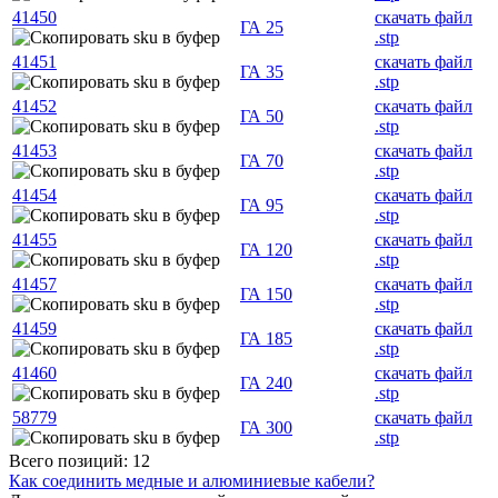
41450
скачать файл
ГА 25
.stp
41451
скачать файл
ГА 35
.stp
41452
скачать файл
ГА 50
.stp
41453
скачать файл
ГА 70
.stp
41454
скачать файл
ГА 95
.stp
41455
скачать файл
ГА 120
.stp
41457
скачать файл
ГА 150
.stp
41459
скачать файл
ГА 185
.stp
41460
скачать файл
ГА 240
.stp
58779
скачать файл
ГА 300
.stp
Всего позиций: 12
Как соединить медные и алюминиевые кабели?