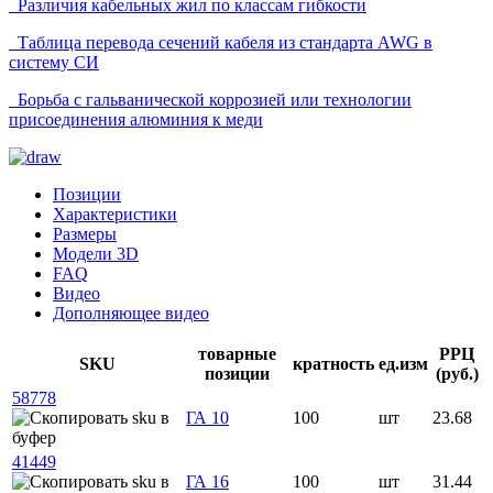
Различия кабельных жил по классам гибкости
Таблица перевода сечений кабеля из стандарта AWG в
систему СИ
Борьба с гальванической коррозией или технологии
присоединения алюминия к меди
Позиции
Характеристики
Размеры
Модели 3D
FAQ
Видео
Дополняющее видео
товарные
РРЦ
SKU
кратность
ед.изм
позиции
(руб.)
58778
ГА 10
100
шт
23.68
41449
ГА 16
100
шт
31.44