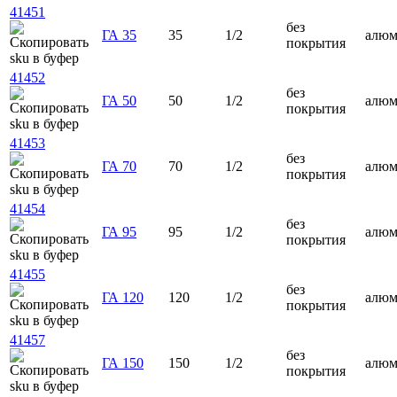
41451
без
ГА 35
35
1/2
алю
покрытия
41452
без
ГА 50
50
1/2
алю
покрытия
41453
без
ГА 70
70
1/2
алю
покрытия
41454
без
ГА 95
95
1/2
алю
покрытия
41455
без
ГА 120
120
1/2
алю
покрытия
41457
без
ГА 150
150
1/2
алю
покрытия