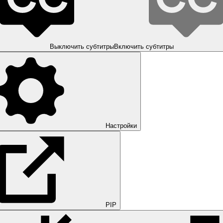
Выключить субтитры
Включить субтитры
Настройки
PIP