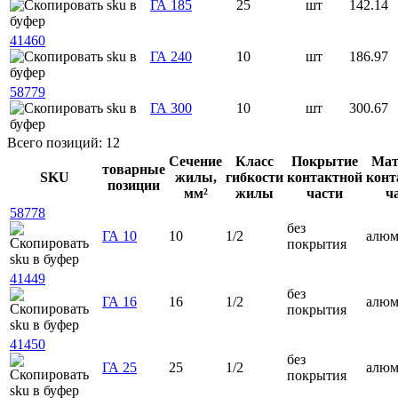
ГА 185
25
шт
142.14
41460
ГА 240
10
шт
186.97
58779
ГА 300
10
шт
300.67
Всего позиций: 12
Сечение
Класс
Покрытие
Мат
товарные
SKU
жилы,
гибкости
контактной
конт
позиции
мм²
жилы
части
ч
58778
без
ГА 10
10
1/2
алю
покрытия
41449
без
ГА 16
16
1/2
алю
покрытия
41450
без
ГА 25
25
1/2
алю
покрытия