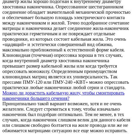
диаметр жилы хорошо подогнан к внутреннему диаметру
хвостовика наконечника. Опрессованное шестигранником
соединение обладает значительной механической прочностью
и обеспечивает большую площадь электрического контакта
между наконечником и жилой. Точно подобранное сочетание
матрицы и наконечника делает соединение жила-наконечник
практически герметичным и не повреждает отдельные
проводники, из которых состоит кабельная жила. Это очень
«щадящий» и эстетически совершенный вид обжима,
максимально приближенный к естественной форме кабеля.
Клиновидная (точечная) опрессовка хороша в тех случаях,
когда внутренний диаметр хвостовика наконечника
превышает размер кабельной жилы или когда требуется
опрессовать моножилу. Определенным преимуществом
клиновидных матриц является их универсальность. Так
прессами ПМУ-120 или ПМУ-240 «КВТ» можно опрессовать
практически любые наконечники любой серии и стандарта.
Можно ли дорастить кабельную жилу, чтобы смонтировать
наконечники большего сечения?
Принципиально такой вариант возможен, хотя и не очень
желателен. Следует стремиться к тому, чтобы изначально
наконечник был подобран оптимально. Тем не менее, в тех
случаях, когда наконечник слишком велик для данного кабеля
или слишком свободно болтается на жиле провода или же не
обжимается матрицами ситуацию все еще можно исправить.