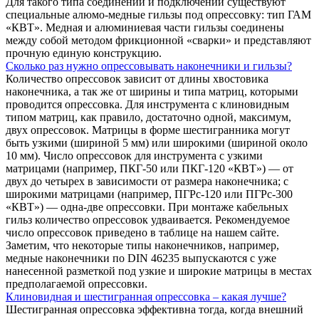
Для такого типа соединений и подключений существуют
специальные алюмо-медные гильзы под опрессовку: тип ГАМ
«КВТ». Медная и алюминиевая части гильзы соединены
между собой методом фрикционной «сварки» и представляют
прочную единую конструкцию.
Сколько раз нужно опрессовывать наконечники и гильзы?
Количество опрессовок зависит от длины хвостовика
наконечника, а так же от ширины и типа матриц, которыми
проводится опрессовка. Для инструмента с клиновидным
типом матриц, как правило, достаточно одной, максимум,
двух опрессовок. Матрицы в форме шестигранника могут
быть узкими (шириной 5 мм) или широкими (шириной около
10 мм). Число опрессовок для инструмента с узкими
матрицами (например, ПКГ-50 или ПКГ-120 «КВТ») — от
двух до четырех в зависимости от размера наконечника; с
широкими матрицами (например, ПГРс-120 или ПГРс-300
«КВТ») — одна-две опрессовки. При монтаже кабельных
гильз количество опрессовок удваивается. Рекомендуемое
число опрессовок приведено в таблице на нашем сайте.
Заметим, что некоторые типы наконечников, например,
медные наконечники по DIN 46235 выпускаются с уже
нанесенной разметкой под узкие и широкие матрицы в местах
предполагаемой опрессовки.
Клиновидная и шестигранная опрессовка – какая лучше?
Шестигранная опрессовка эффективна тогда, когда внешний