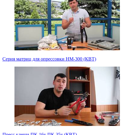
Серия матриц для опрессовки НМ-300 (КВТ)
Пресс клещи ПК-16у ПК-35у (КВТ)