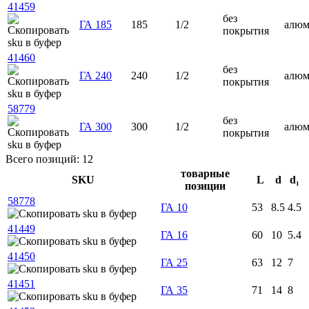
41459
без
ГА 185
185
1/2
алю
покрытия
41460
без
ГА 240
240
1/2
алю
покрытия
58779
без
ГА 300
300
1/2
алю
покрытия
Всего позиций: 12
товарные
SKU
L
d
d₁
позиции
58778
ГА 10
53
8.5
4.5
41449
ГА 16
60
10
5.4
41450
ГА 25
63
12
7
41451
ГА 35
71
14
8