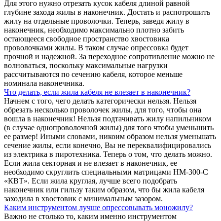
Для этого нужно отрезать кусок кабеля длиной равной
глубине захода жилы в наконечник. Достать и распотрошить
жилу на отдельные проволочки. Теперь, заведя жилу в
наконечник, необходимо максимально плотно забить
остающееся свободное пространство хвостовика
проволочками жилы. В таком случае опрессовка будет
прочной и надежной. За переходное сопротивление можно не
волноваться, поскольку максимальные нагрузки
рассчитываются по сечению кабеля, которое меньше
номинала наконечника.
Что делать, если жила кабеля не влезает в наконечник?
Начнем с того, чего делать категорически нельзя. Нельзя
обрезать несколько проволочек жилы, для того, чтобы она
вошла в наконечник! Нельзя подтачивать жилу напильником
(в случае однопроволочной жилы) для того чтобы уменьшить
ее размер! Иными словами, никоим образом нельзя уменьшать
сечение жилы, если конечно, Вы не переквалифицировались
из электрика в пиротехника. Теперь о том, что делать можно.
Если жила секторная и не влезает в наконечник, ее
необходимо скруглить специальными матрицами НМ-300-С
«КВТ». Если жила круглая, лучше всего подобрать
наконечник или гильзу таким образом, что бы жила кабеля
заходила в хвостовик с минимальным зазором.
Каким инструментом лучше опрессовывать моножилу?
Важно не столько то, каким именно инструментом