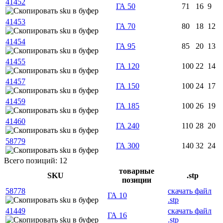
41452
ГА 50
71
16
9
41453
ГА 70
80
18
12
41454
ГА 95
85
20
13
41455
ГА 120
100
22
14
41457
ГА 150
100
24
17
41459
ГА 185
100
26
19
41460
ГА 240
110
28
20
58779
ГА 300
140
32
24
Всего позиций: 12
товарные
SKU
.stp
позиции
58778
скачать файл
ГА 10
.stp
41449
скачать файл
ГА 16
.stp