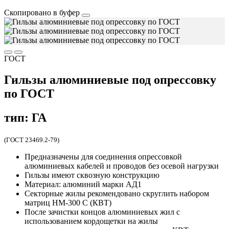
Скопировано в буфер
ГОСТ
Гильзы алюминиевые под опрессовку
по ГОСТ
тип: ГА
(ГОСТ 23469.2-79)
Пред­наз­на­че­ны для со­еди­не­ния опрессовкой
алюминиевых ка­бе­лей и про­во­дов без осевой нагрузки
Гильзы имеют сквозную конструкцию
Материал: алюминий мар­ки АД1
Секторные жилы рекомендовано скруглить набором
матриц НМ-300 С (КВТ)
После зачистки концов алюминиевых жил с
использованием кордощетки на жилы