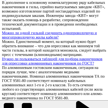
В дополнение к основному номенклатурному ряду кабельных
наконечников и гильз, серийно выпускаемых заводом «КВТ»,
возможно изготовление партий нестандартных изделий по
индивидуальным заказам. Инженеры завода «КВТ» могут
также оказать помощь в разработке, сопровождении
технической документации и в проведении необходимых
испытаний.
Можно ли одной гильзой соединить однопроволочную и
многопроволочную жилы кабеля?
Можно. Единственный момент, на который нужно будет
обратить внимание – что для опрессовки как минимум той
части гильзы, в которой находится моножила, следует выбрать
пресс с точечными (клиновидными) матрицами.
Нужно ли пользоваться таблицей для подбора наконечников
для опрессовки алюминиевых наконечников по ГОСТ?
По алюминиевым гостовским наконечникам, ситуация на
порядок лучше, чем с аналогичными медными
наконечниками. Номинал алюминиевых наконечников ТА по
ГОСТ 9581-80 соответствует номиналу кабельных
алюминиевых жил 1-го и 2-го классов. То есть сечение
любого из существующих алюминиевых кабелей (если жила
круглая) соответствует номиналу алюминиевого или алюмо-
медного наконечника по ГОСТ 9581-80.