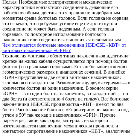
Нельзя. Необходимые электрические и механические
характеристики контактного соединения, делающие его
работоспособным, достигаются правильно подобранным
моментом срыва болтовых головок. Если головка не сорвана,
это означает, что требуемое усилие еще не достигнуто и
соединение не может быть надежным. А если головка
сорвалась, то повторное использование болтового
наконечника или соединителя становиться невозможным.
Чем отличаются болтовые наконечники НБЕ/СБЕ «КВТ» от
винтовых наконечников «GPH»?
Технология монтажа в обоих типах наконечников идентична:
крепеж на жилах кабеля осуществляется при помощи болтов
(винтов) со срывными головками. Есть небольшие отличия в
геометрических размерах и диапазонах сечений. В линейке
«GPH» представлены две серии винтовых наконечников:
экономная и стандартная. Различие между двумя сериями — в
количестве болтов на один наконечник. В эконом серии
«GPH» — это один болт на наконечник, в стандартной — по
два болта (и соответственно 4 болта на гильзу). Все болтовые
наконечники НБЕ/СБЕ производства «КВТ» имеют по два
болта. Расположение болтов в «Евро-серии» не рядное, а под
углом в 50° так же как в наконечниках «GPH». Прочие
параметры, такие как форма, материал, из которого
изготавливается наконечник; механическая прочность и
контактное сопротивление наконечников «КВТ», аналогичны