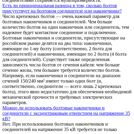
соединителями сохраняется мультиразмерность.
Есть ли принципиальная разница в том, сколько болтов
присутствует на болтовом соединителе или наконечнике?
Число крепежных болтов — очень важный параметр для
болтовых наконечников и соединителей. Чем больше
количество болтов на один наконечник или соединитель, тем
надежнее будет контактное соединение и подключение.
Болтовые наконечники и соединители, присутствующие на
российском рынке делятся на два типа: наконечники,
имеющие по 1-му болту (соответственно, 2 болта для
соединителей) и наконечники, имеющие по 2 болта (4 болта
для соединителей). Существует также определенная
зависимость числа болтов от сечения кабеля: чем больше
сечение жилы, тем большее требуется количество болтов.
Например, если наконечники и соединители на диапазон
сечений 150/240 мм² имеют только один болт (и,
соответственно, соединители — всего лишь 2 крепежных
болта), этого явно недостаточно для обеспечения необходимой
механической прочности и требуемых электрических
параметров.
Можно ли использовать болтовые наконечники и
соединители с эксцентриковым отверстием на напряжение 35
кВ?
Нет. При использовании болтовых наконечников и
соединителей на напряжение 35 кВ требуется не только