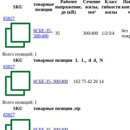
Рабочее
Сечение
Класс
По
товарные
SKU
напряжение,
жилы,
гибкости
кон
позиции
до (кВ)
мм²
жилы
65827
6СБЕ-35–
без
35
300/400
1/2/3/4
300/400
пок
Всего позиций: 1
SKU
товарные позиции
L
L₂
d
d₁
N
65827
6СБЕ-35–300/400
162
75
42
26
14
Всего позиций: 1
SKU
товарные позиции
.stp
65827
6СБЕ-35–300/400