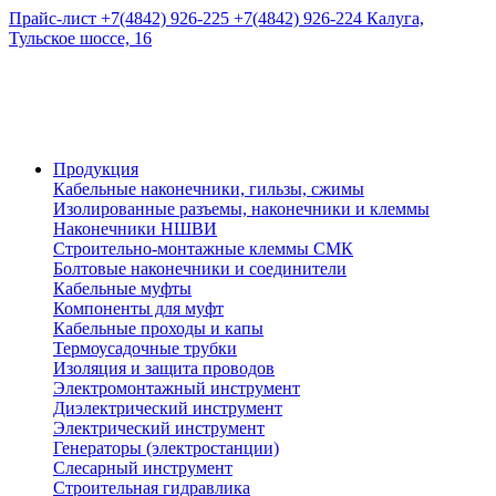
Прайс-лист
+7(4842) 926-225
+7(4842) 926-224
Калуга,
Тульское шоссе, 16
Продукция
Кабельные наконечники, гильзы, сжимы
Изолированные разъемы, наконечники и клеммы
Наконечники НШВИ
Строительно-монтажные клеммы СМК
Болтовые наконечники и соединители
Кабельные муфты
Компоненты для муфт
Кабельные проходы и капы
Термоусадочные трубки
Изоляция и защита проводов
Электромонтажный инструмент
Диэлектрический инструмент
Электрический инструмент
Генераторы (электростанции)
Слесарный инструмент
Строительная гидравлика