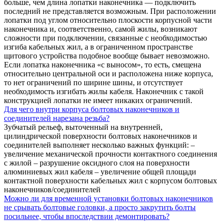
больше, чем длина лопатки наконечника — подключить
последний не представляется возможным. При расположении
лопатки под углом относительно плоскости корпусной части
наконечника и, соответственно, самой жилы, возникают
сложности при подключении, связанные с необходимостью
изгиба кабельных жил, а в ограниченном пространстве
щитового устройства подобное вообще бывает невозможно.
Если лопатка наконечника «с выносом», то есть, смещена
относительно центральной оси и расположена ниже корпуса,
то нет ограничений по ширине шины, и отсутствует
необходимость изгибать жилы кабеля. Наконечник с такой
конструкцией лопатки не имеет никаких ограничений.
Для чего внутри корпуса болтовых наконечников и
соединителей нарезана резьба?
Зубчатый рельеф, выточенный на внутренней,
цилиндрической поверхности болтовых наконечников и
соединителей выполняет несколько важных функций: –
увеличение механической прочности контактного соединения
с жилой – разрушение оксидного слоя на поверхности
алюминиевых жил кабеля – увеличение общей площади
контактной поверхности кабельных жил с корпусом болтовых
наконечников/соединителей
Можно ли для временной установки болтовых наконечников
не срывать болтовые головки, а просто закрутить болты
посильнее, чтобы впоследствии демонтировать?