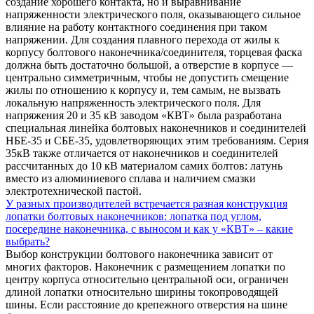
создание хорошего контакта, но и выравнивание
напряженности электрического поля, оказывающего сильное
влияние на работу контактного соединения при таком
напряжении. Для создания плавного перехода от жилы к
корпусу болтового наконечника/соединителя, торцевая фаска
должна быть достаточно большой, а отверстие в корпусе —
центрально симметричным, чтобы не допустить смещение
жилы по отношению к корпусу и, тем самым, не вызвать
локальную напряженность электрического поля. Для
напряжения 20 и 35 кВ заводом «КВТ» была разработана
специальная линейка болтовых наконечников и соединителей
НБЕ-35 и СБЕ-35, удовлетворяющих этим требованиям. Серия
35кВ также отличается от наконечников и соединителей
рассчитанных до 10 кВ материалом самих болтов: латунь
вместо из алюминиевого сплава и наличием смазки
электротехнической пастой.
У разных производителей встречается разная конструкция
лопатки болтовых наконечников: лопатка под углом,
посередине наконечника, с выносом и как у «КВТ» – какие
выбрать?
Выбор конструкции болтового наконечника зависит от
многих факторов. Наконечник с размещением лопатки по
центру корпуса относительно центральной оси, ограничен
длиной лопатки относительно ширины токопроводящей
шины. Если расстояние до крепежного отверстия на шине