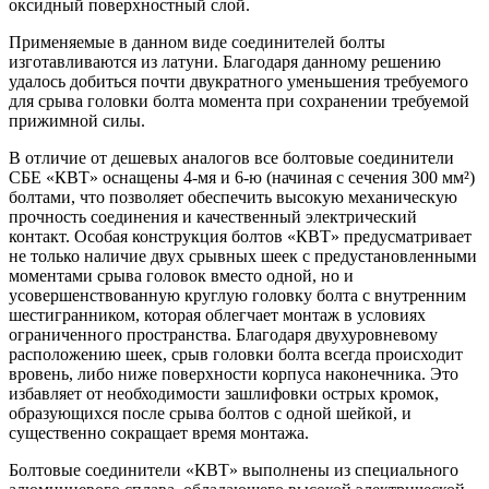
оксидный поверхностный слой.
Применяемые в данном виде соединителей болты
изготавливаются из латуни. Благодаря данному решению
удалось добиться почти двукратного уменьшения требуемого
для срыва головки болта момента при сохранении требуемой
прижимной силы.
В отличие от дешевых аналогов все болтовые соединители
СБЕ «КВТ» оснащены 4-мя и 6-ю (начиная с сечения 300 мм²)
болтами, что позволяет обеспечить высокую механическую
прочность соединения и качественный электрический
контакт. Особая конструкция болтов «КВТ» предусматривает
не только наличие двух срывных шеек с предустановленными
моментами срыва головок вместо одной, но и
усовершенствованную круглую головку болта с внутренним
шестигранником, которая облегчает монтаж в условиях
ограниченного пространства. Благодаря двухуровневому
расположению шеек, срыв головки болта всегда происходит
вровень, либо ниже поверхности корпуса наконечника. Это
избавляет от необходимости зашлифовки острых кромок,
образующихся после срыва болтов с одной шейкой, и
существенно сокращает время монтажа.
Болтовые соединители «КВТ» выполнены из специального