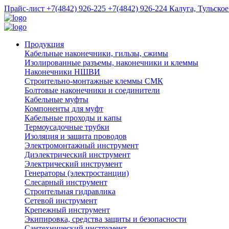
Прайс-лист
+7(4842) 926-225
+7(4842) 926-224
Калуга, Тульское
Продукция
Кабельные наконечники, гильзы, сжимы
Изолированные разъемы, наконечники и клеммы
Наконечники НШВИ
Строительно-монтажные клеммы СМК
Болтовые наконечники и соединители
Кабельные муфты
Компоненты для муфт
Кабельные проходы и капы
Термоусадочные трубки
Изоляция и защита проводов
Электромонтажный инструмент
Диэлектрический инструмент
Электрический инструмент
Генераторы (электростанции)
Слесарный инструмент
Строительная гидравлика
Сетевой инструмент
Крепежный инструмент
Экипировка, средства защиты и безопасности
Сантехнический инструмент