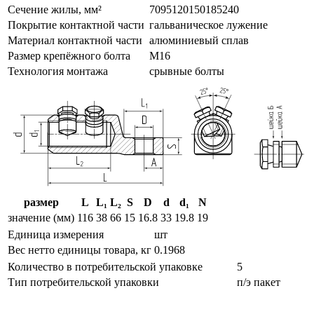
Сечение жилы, мм²
70
95
120
150
185
240
Покрытие контактной части
гальваническое лужение
Материал контактной части
алюминиевый сплав
Размер крепёжного болта
М16
Технология монтажа
срывные болты
размер
L
L₁
L₂
S
D
d
d₁
N
значение (мм)
116
38
66
15
16.8
33
19.8
19
Единица измерения
шт
Вес нетто единицы товара, кг
0.1968
Количество в потребительской упаковке
5
Тип потребительской упаковки
п/э пакет