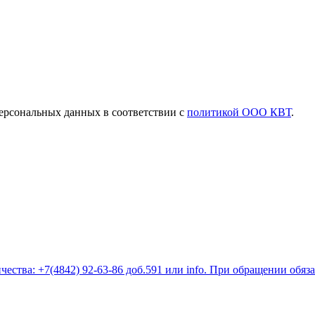
ерсональных данных в соответствии с
политикой ООО КВТ
.
ества: +7(4842) 92-63-86 доб.591 или
info
. При обращении обяз