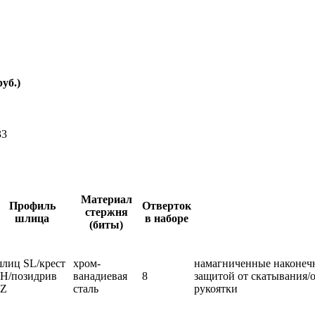
уб.)
33
Материал
Профиль
Отверток
стержня
шлица
в наборе
(биты)
лиц SL/крест
хром-
намагниченные наконечн
H/позидрив
ванадиевая
8
защитой от скатывания/
PZ
сталь
рукоятки