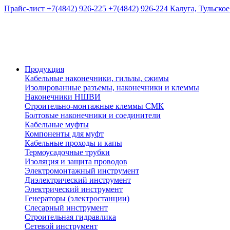
Прайс-лист
+7(4842) 926-225
+7(4842) 926-224
Калуга, Тульское
Продукция
Кабельные наконечники, гильзы, сжимы
Изолированные разъемы, наконечники и клеммы
Наконечники НШВИ
Строительно-монтажные клеммы СМК
Болтовые наконечники и соединители
Кабельные муфты
Компоненты для муфт
Кабельные проходы и капы
Термоусадочные трубки
Изоляция и защита проводов
Электромонтажный инструмент
Диэлектрический инструмент
Электрический инструмент
Генераторы (электростанции)
Слесарный инструмент
Строительная гидравлика
Сетевой инструмент