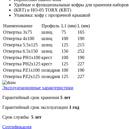
Удобные и функциональные кофры для хранения наборов
(КВТ) и НО-05 TORX (КВТ)
Упаковка: кофр с прозрачной крышкой
Наименование
Профиль
L1 (мм)
L (мм)
Отвертка 3х75
шлиц
75
165
Отвертка 4х100
шлиц
100
190
Отвертка 5.5х125
шлиц
125
215
Отвертка 6.5х150
шлиц
150
252
Отвертка PH1х100
крест
100
190
Отвертка PH2х125
крест
125
227
Отвертка PZ1х100
позидрив
100
190
Отвертка PZ2х125
позидрив
125
227
Эксплуатационные характеристики
Гарантийный срок хранения
5 лет
Гарантийный срок эксплуатации
1 год
Срок службы
5 лет
Сертификация