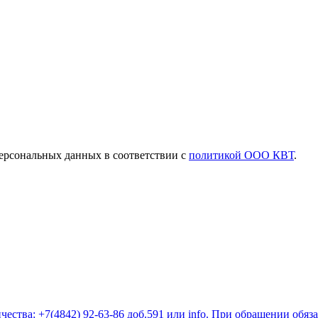
ерсональных данных в соответствии с
политикой ООО КВТ
.
ества: +7(4842) 92-63-86 доб.591 или
info
. При обращении обяз