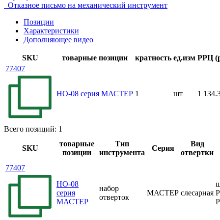
Отказное письмо на механический инструмент
Позиции
Характеристики
Дополняющее видео
SKU
товарные позиции
кратность
ед.изм
РРЦ (р
77407
НО-08 серия МАСТЕР
1
шт
1 134.
Всего позиций: 1
товарные
Тип
Вид
SKU
Серия
позиции
инструмента
отвертки
77407
НО-08
ш
набор
серия
МАСТЕР
слесарная
P
отверток
МАСТЕР