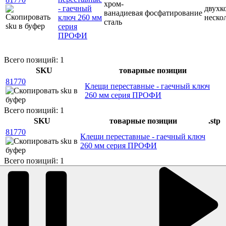
хром-
- гаечный
двухк
ванадиевая
фосфатирование
ключ 260 мм
неско
сталь
серия
ПРОФИ
Всего позиций: 1
SKU
товарные позиции
81770
Клещи переставные - гаечный ключ
260 мм серия ПРОФИ
Всего позиций: 1
SKU
товарные позиции
.stp
81770
Клещи переставные - гаечный ключ
260 мм серия ПРОФИ
Всего позиций: 1