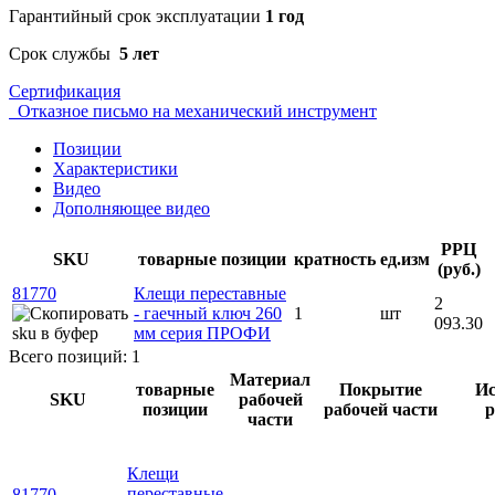
Гарантийный срок эксплуатации
1 год
Срок службы
5 лет
Сертификация
Отказное письмо на механический инструмент
Позиции
Характеристики
Видео
Дополняющее видео
РРЦ
SKU
товарные позиции
кратность
ед.изм
(руб.)
81770
Клещи переставные
2
- гаечный ключ 260
1
шт
093.30
мм серия ПРОФИ
Всего позиций: 1
Материал
товарные
Покрытие
Ис
SKU
рабочей
позиции
рабочей части
р
части
Клещи
переставные
81770