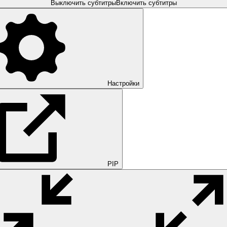
Выключить субтитры
Включить субтитры
Настройки
PIP