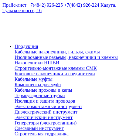
Прайс-лист
+7(4842) 926-225
+7(4842) 926-224
Калуга,
Тульское шоссе, 16
Продукция
Кабельные наконечники, гильзы, сжимы
Изолированные разъемы, наконечники и клеммы
Наконечники НШВИ
Строительно-монтажные клеммы СМК
Болтовые наконечники и соединители
Кабельные муфты
Компоненты для муфт
Кабельные проходы и капы
Термоусадочные трубки
Изоляция и защита проводов
Электромонтажный инструмент
Диэлектрический инструмент
Электрический инструмент
Генераторы (электростанции)
Слесарный инструмент
Строительная гидравлика