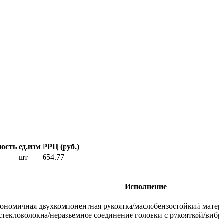
ность
ед.изм
РРЦ (руб.)
шт
654.77
Исполнение
гономичная двухкомпонентная рукоятка/маслобензостойкий матер
 стекловолокна/неразъемное соединение головки с рукояткой/в