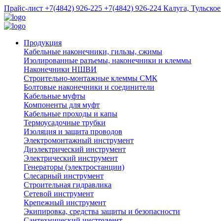
Прайс-лист
+7(4842) 926-225
+7(4842) 926-224
Калуга, Тульское
Продукция
Кабельные наконечники, гильзы, сжимы
Изолированные разъемы, наконечники и клеммы
Наконечники НШВИ
Строительно-монтажные клеммы СМК
Болтовые наконечники и соединители
Кабельные муфты
Компоненты для муфт
Кабельные проходы и капы
Термоусадочные трубки
Изоляция и защита проводов
Электромонтажный инструмент
Диэлектрический инструмент
Электрический инструмент
Генераторы (электростанции)
Слесарный инструмент
Строительная гидравлика
Сетевой инструмент
Крепежный инструмент
Экипировка, средства защиты и безопасности
Сантехнический инструмент