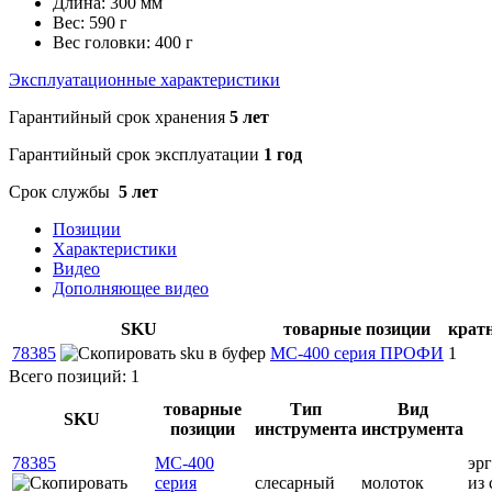
Длина: 300 мм
Вес: 590 г
Вес головки: 400 г
Эксплуатационные характеристики
Гарантийный срок хранения
5 лет
Гарантийный срок эксплуатации
1 год
Срок службы
5 лет
Позиции
Характеристики
Видео
Дополняющее видео
SKU
товарные позиции
крат
78385
МС-400 серия ПРОФИ
1
Всего позиций: 1
товарные
Тип
Вид
SKU
позиции
инструмента
инструмента
78385
МС-400
эр
серия
слесарный
молоток
из