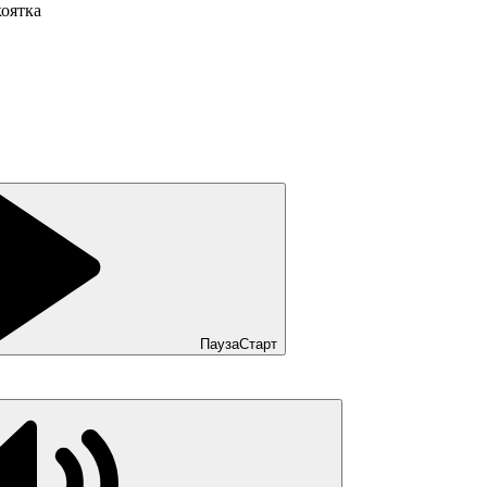
коятка
Пауза
Старт