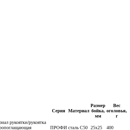
Размер
Вес
Серия
Материал
бойка,
оголовья,
мм
г
иал рукоятки/рукоятка
ибропоглащающая
ПРОФИ
сталь С50
25х25
400