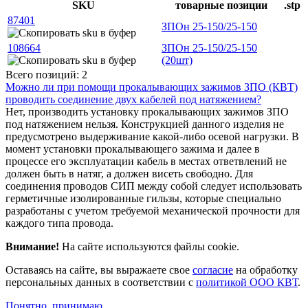
SKU
товарные позиции
.stp
87401
ЗПОн 25-150/25-150
108664
ЗПОн 25-150/25-150
(20шт)
Всего позиций: 2
Можно ли при помощи прокалывающих зажимов ЗПО (КВТ)
проводить соединение двух кабелей под натяжением?
Нет, производить установку прокалывающих зажимов ЗПО
под натяжением нельзя. Конструкцией данного изделия не
предусмотрено выдерживание какой-либо осевой нагрузки. В
момент установки прокалывающего зажима и далее в
процессе его эксплуатации кабель в местах ответвлений не
должен быть в натяг, а должен висеть свободно. Для
соединения проводов СИП между собой следует использовать
герметичные изолированные гильзы, которые специально
разработаны с учетом требуемой механической прочности для
каждого типа провода.
Внимание!
На сайте используются файлы cookie.
Оставаясь на сайте, вы выражаете свое
согласие
на обработку
персональных данных в соответствии с
политикой ООО КВТ
.
Понятно, принимаю