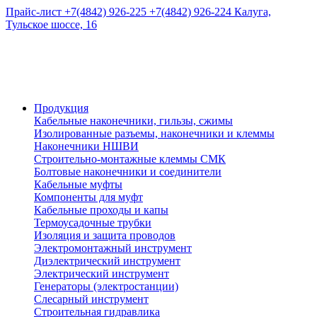
Прайс-лист
+7(4842) 926-225
+7(4842) 926-224
Калуга,
Тульское шоссе, 16
Продукция
Кабельные наконечники, гильзы, сжимы
Изолированные разъемы, наконечники и клеммы
Наконечники НШВИ
Строительно-монтажные клеммы СМК
Болтовые наконечники и соединители
Кабельные муфты
Компоненты для муфт
Кабельные проходы и капы
Термоусадочные трубки
Изоляция и защита проводов
Электромонтажный инструмент
Диэлектрический инструмент
Электрический инструмент
Генераторы (электростанции)
Слесарный инструмент
Строительная гидравлика