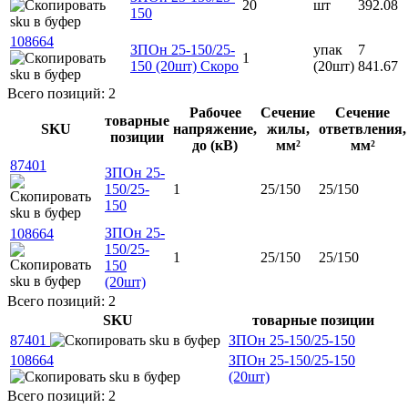
20
шт
392.08
150
108664
ЗПОн 25-150/25-
упак
7
1
150 (20шт)
Скоро
(20шт)
841.67
Всего позиций: 2
Рабочее
Сечение
Сечение
товарные
SKU
напряжение,
жилы,
ответвления,
позиции
до (кВ)
мм²
мм²
87401
ЗПОн 25-
150/25-
1
25/150
25/150
150
ЗПОн 25-
108664
150/25-
1
25/150
25/150
150
(20шт)
Всего позиций: 2
SKU
товарные позиции
87401
ЗПОн 25-150/25-150
108664
ЗПОн 25-150/25-150
(20шт)
Всего позиций: 2