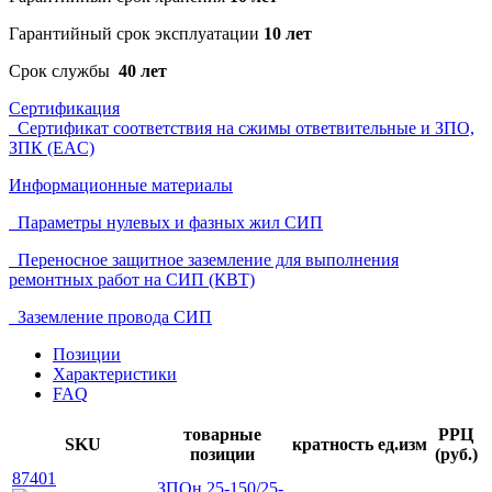
Гарантийный срок эксплуатации
10 лет
Срок службы
40 лет
Сертификация
Сертификат соответствия на сжимы ответвительные и ЗПО,
ЗПК (EAC)
Информационные материалы
Параметры нулевых и фазных жил СИП
Переносное защитное заземление для выполнения
ремонтных работ на СИП (КВТ)
Заземление провода СИП
Позиции
Характеристики
FAQ
товарные
РРЦ
SKU
кратность
ед.изм
позиции
(руб.)
87401
ЗПОн 25-150/25-