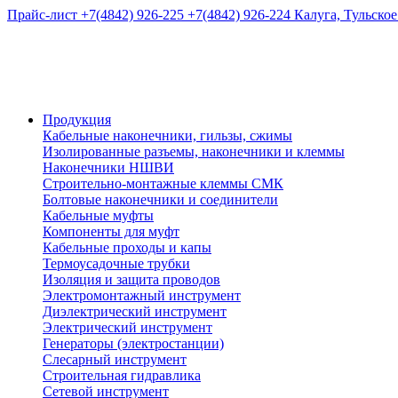
Прайс-лист
+7(4842) 926-225
+7(4842) 926-224
Калуга, Тульское
Продукция
Кабельные наконечники, гильзы, сжимы
Изолированные разъемы, наконечники и клеммы
Наконечники НШВИ
Строительно-монтажные клеммы СМК
Болтовые наконечники и соединители
Кабельные муфты
Компоненты для муфт
Кабельные проходы и капы
Термоусадочные трубки
Изоляция и защита проводов
Электромонтажный инструмент
Диэлектрический инструмент
Электрический инструмент
Генераторы (электростанции)
Слесарный инструмент
Строительная гидравлика
Сетевой инструмент