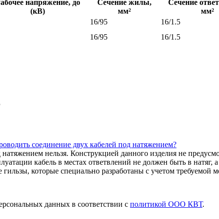
абочее напряжение, до
Сечение жилы,
Сечение ответ
(кВ)
мм²
мм²
16/95
16/1.5
16/95
16/1.5
p
водить соединение двух кабелей под натяжением?
натяжением нельзя. Конструкцией данного изделия не предусмо
луатации кабель в местах ответвлений не должен быть в натяг,
 гильзы, которые специально разработаны с учетом требуемой м
ерсональных данных в соответствии с
политикой ООО КВТ
.