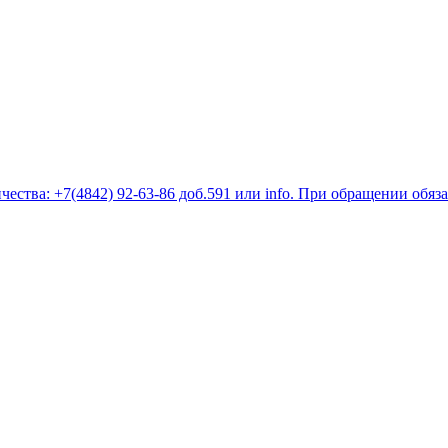
ества: +7(4842) 92-63-86 доб.591 или
info
. При обращении обяз