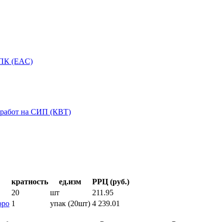
ЗПК (EAC)
 работ на СИП (КВТ)
кратность
ед.изм
РРЦ (руб.)
20
шт
211.95
оро
1
упак (20шт)
4 239.01