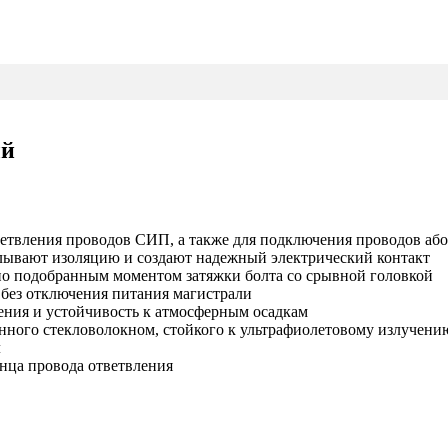
ый
ветвления проводов СИП, а также для подключения проводов аб
лывают изоляцию и создают надежный электрический контакт
но подобранным моментом затяжки болта со срывной головкой
без отключения питания магистрали
ения и устойчивость к атмосферным осадкам
нного стекловолокном, стойкого к ультрафиолетовому излучени
л
нца провода ответвления