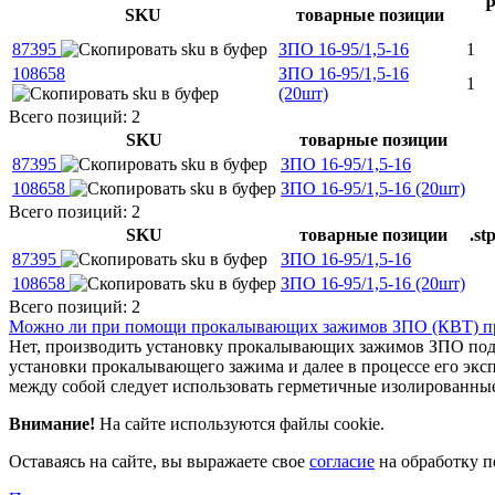
Р
SKU
товарные позиции
87395
ЗПО 16-95/1,5-16
1
108658
ЗПО 16-95/1,5-16
1
(20шт)
Всего позиций: 2
SKU
товарные позиции
87395
ЗПО 16-95/1,5-16
108658
ЗПО 16-95/1,5-16 (20шт)
Всего позиций: 2
SKU
товарные позиции
.st
87395
ЗПО 16-95/1,5-16
108658
ЗПО 16-95/1,5-16 (20шт)
Всего позиций: 2
Можно ли при помощи прокалывающих зажимов ЗПО (КВТ) про
Нет, производить установку прокалывающих зажимов ЗПО под 
установки прокалывающего зажима и далее в процессе его эксп
между собой следует использовать герметичные изолированные
Внимание!
На сайте используются файлы cookie.
Оставаясь на сайте, вы выражаете свое
согласие
на обработку п